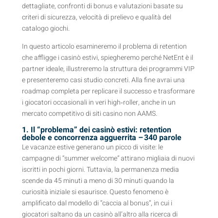
dettagliate, confronti di bonus e valutazioni basate su
criteri di sicurezza, velocità di prelievo e qualità del
catalogo giochi.
In questo articolo esamineremo il problema di retention
che affligge i casinò estivi, spiegheremo perché NetEnt è il
partner ideale, illustreremo la struttura dei programmi VIP
e presenteremo casi studio concreti. Alla fine avrai una
roadmap completa per replicare il successo e trasformare
i giocatori occasionali in veri high‑roller, anche in un
mercato competitivo di siti casino non AAMS.
1. Il “problema” dei casinò estivi: retention
debole e concorrenza agguerrita – 340 parole
Le vacanze estive generano un picco di visite: le
campagne di “summer welcome” attirano migliaia di nuovi
iscritti in pochi giorni. Tuttavia, la permanenza media
scende da 45 minuti a meno di 30 minuti quando la
curiosità iniziale si esaurisce. Questo fenomeno è
amplificato dal modello di “caccia al bonus”, in cui i
giocatori saltano da un casinò all’altro alla ricerca di