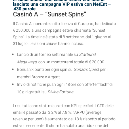
lanciato una campagna VIP estiva con NetEnt –
430 parole
Casinò A – “Sunset Spins”
Il Casinò A, operante sotto licenza di Curaçao, ha dedicato
€ 250.000 a una campagna estiva chiamata “Sunset
Spins”. La timeline è stata di 8 settimane, dal 1 giugno al
31 luglio. Le azioni chiave hanno incluso:
Lancio di un torneo settimanale su
Starburst
Megaways
, con un montepremi totale di € 20.000.
Bonus 2× punti per ogni spin su
Gonzo’s Quest
per i
membri Bronze e Argent.
Invio di notifiche push ogni 48 ore con offerte “flash” di
10 giri gratuiti su
Divine Fortune
.
I risultati sono stati misurati con KPI specifici: il CTR delle
email è passato dal 3,2 % al 7,8 %; l’ARPU (average
revenue per user) è aumentato del 18 % rispetto al periodo
estivo precedente. Il churn ha subito una riduzione del