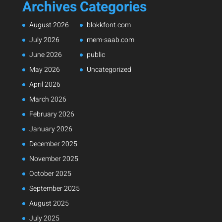
Archives
Categories
August 2026
blokkfont.com
July 2026
mem-saab.com
June 2026
public
May 2026
Uncategorized
April 2026
March 2026
February 2026
January 2026
December 2025
November 2025
October 2025
September 2025
August 2025
July 2025