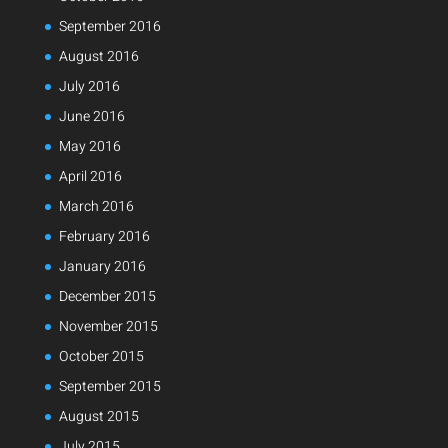
September 2016
August 2016
July 2016
June 2016
May 2016
April 2016
March 2016
February 2016
January 2016
December 2015
November 2015
October 2015
September 2015
August 2015
July 2015