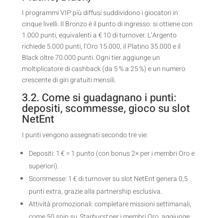
I programmi VIP più diffusi suddividono i giocatori in
cinque livelli. Il Bronzo è il punto di ingresso: si ottiene con
1.000 punti, equivalenti a € 10 di turnover. L’Argento
richiede 5.000 punti, l’Oro 15.000, il Platino 35.000 e il
Black oltre 70.000 punti. Ogni tier aggiunge un
moltiplicatore di cashback (da 5 % a 25 %) e un numero
crescente di giri gratuiti mensili.
3.2. Come si guadagnano i punti:
depositi, scommesse, gioco su slot
NetEnt
I punti vengono assegnati secondo tre vie:
Depositi: 1 € = 1 punto (con bonus 2× per i membri Oro e
superiori).
Scommesse: 1 € di turnover su slot NetEnt genera 0,5
punti extra, grazie alla partnership esclusiva.
Attività promozionali: completare missioni settimanali,
come 50 spin su
Starburst
per i membri Oro, aggiunge