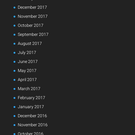
December 2017
November 2017
October 2017
September 2017
August 2017
July 2017
June 2017
May 2017
April 2017
March 2017
February 2017
January 2017
December 2016
November 2016
October 2016