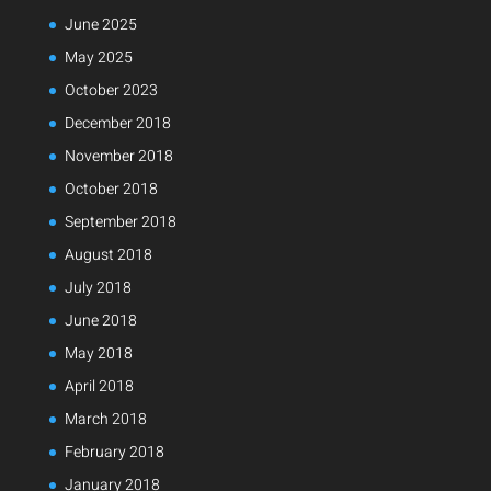
June 2025
May 2025
October 2023
December 2018
November 2018
October 2018
September 2018
August 2018
July 2018
June 2018
May 2018
April 2018
March 2018
February 2018
January 2018