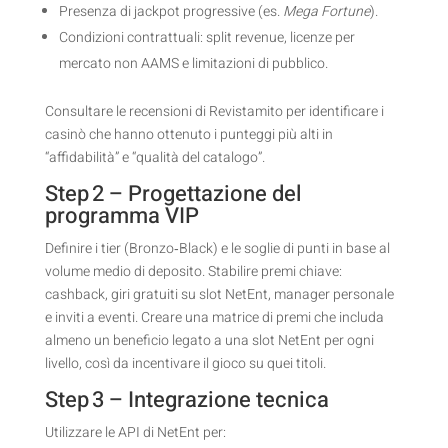
Presenza di jackpot progressive (es.
Mega Fortune
).
Condizioni contrattuali: split revenue, licenze per
mercato non AAMS e limitazioni di pubblico.
Consultare le recensioni di Revistamito per identificare i
casinò che hanno ottenuto i punteggi più alti in
“affidabilità” e “qualità del catalogo”.
Step 2 – Progettazione del
programma VIP
Definire i tier (Bronzo‑Black) e le soglie di punti in base al
volume medio di deposito. Stabilire premi chiave:
cashback, giri gratuiti su slot NetEnt, manager personale
e inviti a eventi. Creare una matrice di premi che includa
almeno un beneficio legato a una slot NetEnt per ogni
livello, così da incentivare il gioco su quei titoli.
Step 3 – Integrazione tecnica
Utilizzare le API di NetEnt per: