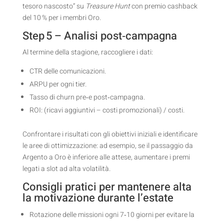
tesoro nascosto” su
Treasure Hunt
con premio cashback
del 10 % per i membri Oro.
Step 5 – Analisi post‑campagna
Al termine della stagione, raccogliere i dati:
CTR delle comunicazioni.
ARPU per ogni tier.
Tasso di churn pre‑e post‑campagna.
ROI: (ricavi aggiuntivi – costi promozionali) / costi.
Confrontare i risultati con gli obiettivi iniziali e identificare
le aree di ottimizzazione: ad esempio, se il passaggio da
Argento a Oro è inferiore alle attese, aumentare i premi
legati a slot ad alta volatilità.
Consigli pratici per mantenere alta
la motivazione durante l’estate
Rotazione delle missioni ogni 7‑10 giorni per evitare la