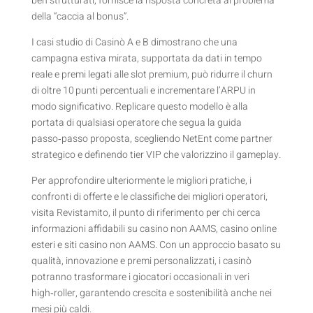
ben strutturati, fornisce la risposta concreta al problema
della “caccia al bonus”.
I casi studio di Casinò A e B dimostrano che una
campagna estiva mirata, supportata da dati in tempo
reale e premi legati alle slot premium, può ridurre il churn
di oltre 10 punti percentuali e incrementare l’ARPU in
modo significativo. Replicare questo modello è alla
portata di qualsiasi operatore che segua la guida
passo‑passo proposta, scegliendo NetEnt come partner
strategico e definendo tier VIP che valorizzino il gameplay.
Per approfondire ulteriormente le migliori pratiche, i
confronti di offerte e le classifiche dei migliori operatori,
visita Revistamito, il punto di riferimento per chi cerca
informazioni affidabili su casino non AAMS, casino online
esteri e siti casino non AAMS. Con un approccio basato su
qualità, innovazione e premi personalizzati, i casinò
potranno trasformare i giocatori occasionali in veri
high‑roller, garantendo crescita e sostenibilità anche nei
mesi più caldi.