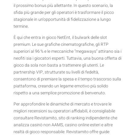
il prossimo bonus più allettante. In questo scenario, la
sfida più grande per gli operatori è trasformare il picco
stagionale in un’opportunità di fidelizzazione a lungo
termine.
È qui che entra in gioco NetEnt, il bulwark delle slot
premium. Le sue grafiche cinematografiche, gli RTP
superiori al 96 % e le meccaniche “megaways” attirano sia i
neofiti sia i giocatori esperti. Tuttavia, una buona offerta di
gioco da sola non basta a trattenere gli utenti. Le
partnership VIP, strutturate su livelli di fedeltà,
consentono di premiare la spesa e il tempo trascorso sulla
piattaforma, creando un legame emotivo più solido
rispetto a una semplice promozione di benvenuto.
Per approfondire le dinamiche di mercato e trovare le
migliori recensioni su operatori affidabili, è consigliabile
consultare Revistamito, sito di ranking indipendente che
analizza casinò non AAMS, casino online esteri e altre
realtà di gioco responsabile. Revistamito offre guide