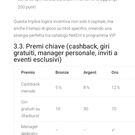
200 punti.
Questa triplice logica incentiva non solo il capitale, ma
anche il tempo di gioco su titoli specifici, creando una
sinergia perfetta tra catalogo NetEnt e programma VIP.
3.3. Premi chiave (cashback, giri
gratuiti, manager personale, inviti a
eventi esclusivi)
Premio
Bronze
Argent
Oro
Cashback
5 %
8 %
12 %
mensile
Giri
gratuiti su
10
30
70
Starburst
Manager
–
–
✓
dedicato