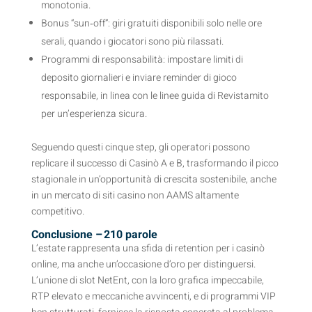
monotonia.
Bonus “sun‑off”: giri gratuiti disponibili solo nelle ore
serali, quando i giocatori sono più rilassati.
Programmi di responsabilità: impostare limiti di
deposito giornalieri e inviare reminder di gioco
responsabile, in linea con le linee guida di Revistamito
per un’esperienza sicura.
Seguendo questi cinque step, gli operatori possono
replicare il successo di Casinò A e B, trasformando il picco
stagionale in un’opportunità di crescita sostenibile, anche
in un mercato di siti casino non AAMS altamente
competitivo.
Conclusione – 210 parole
L’estate rappresenta una sfida di retention per i casinò
online, ma anche un’occasione d’oro per distinguersi.
L’unione di slot NetEnt, con la loro grafica impeccabile,
RTP elevato e meccaniche avvincenti, e di programmi VIP