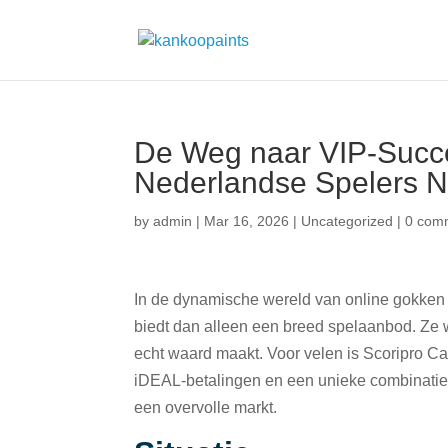
De Weg naar VIP‑Succe
Nederlandse Spelers 
by
admin
|
Mar 16, 2026
|
Uncategorized
|
0 com
In de dynamische wereld van online gokken
biedt dan alleen een breed spelaanbod. Ze wi
echt waard maakt. Voor velen is Scoripro Ca
iDEAL‑betalingen en een unieke combinatie 
een overvolle markt.