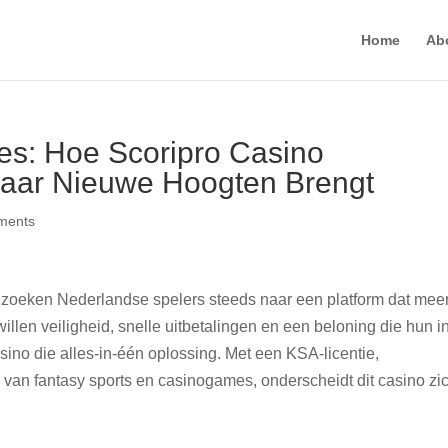
Home
Ab
s: Hoe Scoripro Casino
Naar Nieuwe Hoogten Brengt
ments
 zoeken Nederlandse spelers steeds naar een platform dat mee
llen veiligheid, snelle uitbetalingen en een beloning die hun i
sino die alles‑in‑één oplossing. Met een KSA‑licentie,
van fantasy sports en casinogames, onderscheidt dit casino zic