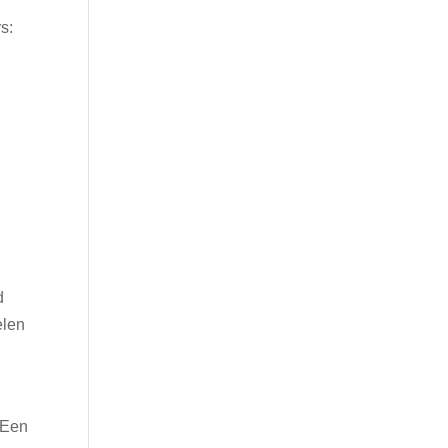
s:
d
elen
 Een