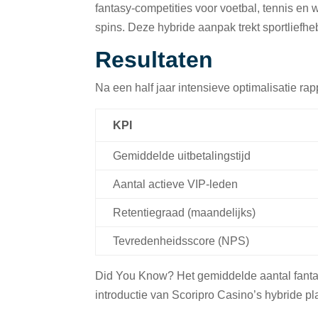
fantasy‑competities voor voetbal, tennis e
spins. Deze hybride aanpak trekt sportliefhe
Resultaten
Na een half jaar intensieve optimalisatie ra
KPI
Gemiddelde uitbetalingstijd
Aantal actieve VIP‑leden
Retentiegraad (maandelijks)
Tevredenheidsscore (NPS)
Did You Know? Het gemiddelde aantal fanta
introductie van Scoripro Casino’s hybride pl