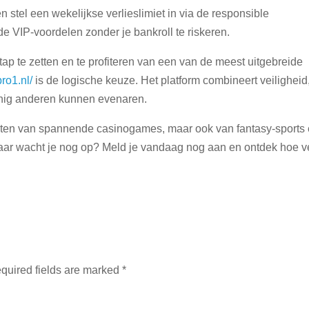
n stel een wekelijkse verlieslimiet in via de responsible
de VIP‑voordelen zonder je bankroll te riskeren.
tap te zetten en te profiteren van een van de meest uitgebreide
pro1.nl/
is de logische keuze. Het platform combineert veiligheid
inig anderen kunnen evenaren.
ieten van spannende casinogames, maar ook van fantasy‑sports
 Waar wacht je nog op? Meld je vandaag nog aan en ontdek hoe ve
quired fields are marked
*