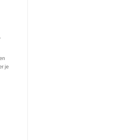
,
 en
r je