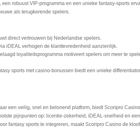
, een robuust VIP‑programma en een unieke fantasy‑sports erva
nieuwe als terugkerende spelers.
uwt direct vertrouwen bij Nederlandse spelers.
via iDEAL verhogen de klanttevredenheid aanzienlijk.
gelaagd loyaliteitsprogramma motiveert spelers om meer te spel
asy sports met casino‑bonussen biedt een unieke differentiator
aar een veilig, snel en belonend platform, biedt Scoripro Casin
ootste pijnpunten op: licentie‑zekerheid, iDEAL‑snelheid en ee
r fantasy sports te integreren, maakt Scoripro Casino de kloo