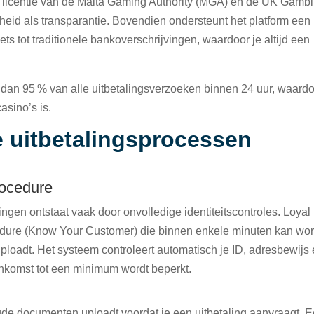
 licentie van de Malta Gaming Authority (MGA) en de UK Gambl
heid als transparantie. Bovendien ondersteunt het platform een
s tot traditionele bankoverschrijvingen, waardoor je altijd een
dan 95 % van alle uitbetalingsverzoeken binnen 24 uur, waard
asino’s is.
 uitbetalingsprocessen
rocedure
ingen ontstaat vaak door onvolledige identiteitscontroles. Loyal
edure (Know Your Customer) die binnen enkele minuten kan wo
loadt. Het systeem controleert automatisch je ID, adresbewijs
komst tot een minimum wordt beperkt.
agde documenten uploadt voordat je een uitbetaling aanvraagt. 