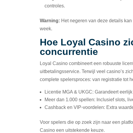
controles.
Warning:
Het negeren van deze details kan e
week.
Hoe Loyal Casino zi
concurrentie
Loyal Casino combineert een robuuste licen
uitbetalingsservice. Terwijl veel casino’s zi
complete spelersproces: van registratie tot 
Licentie MGA & UKGC: Garandeert eerlijk
Meer dan 1.000 spellen: Inclusief slots, l
Cashback en VIP‑voordelen: Extra waarde v
Voor spelers die op zoek zijn naar een platfo
Casino een uitstekende keuze.