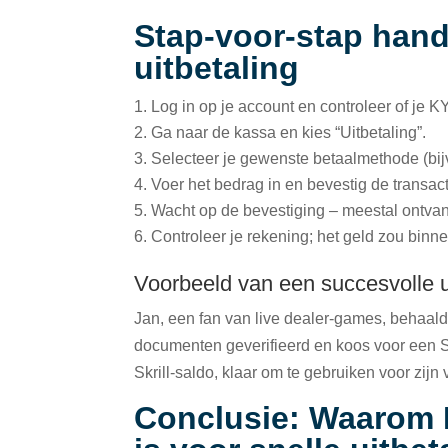
Stap‑voor‑stap handl
uitbetaling
Log in op je account en controleer of je K
Ga naar de kassa en kies “Uitbetaling”.
Selecteer je gewenste betaalmethode (bij
Voer het bedrag in en bevestig de transact
Wacht op de bevestiging – meestal ontvan
Controleer je rekening; het geld zou binn
Voorbeeld van een succesvolle u
Jan, een fan van live dealer‑games, behaalde
documenten geverifieerd en koos voor een Sk
Skrill‑saldo, klaar om te gebruiken voor zij
Conclusie: Waarom 