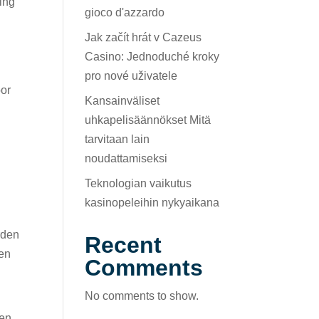
ing
gioco d'azzardo
Jak začít hrát v Cazeus
Casino: Jednoduché kroky
pro nové uživatele
oor
Kansainväliset
uhkapelisäännökset Mitä
tarvitaan lain
noudattamiseksi
Teknologian vaikutus
kasinopeleihin nykyaikana
rden
Recent
 en
Comments
No comments to show.
Een