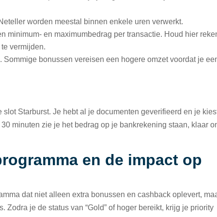
f Neteller worden meestal binnen enkele uren verwerkt.
 een minimum‑ en maximumbedrag per transactie. Houd hier reke
 te vermijden.
. Sommige bonussen vereisen een hogere omzet voordat je ee
slot Starburst. Je hebt al je documenten geverifieerd en je kies
30 minuten zie je het bedrag op je bankrekening staan, klaar o
‑programma en de impact op
ramma dat niet alleen extra bonussen en cashback oplevert, ma
. Zodra je de status van “Gold” of hoger bereikt, krijg je priority