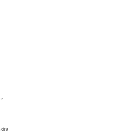
te
n
extra