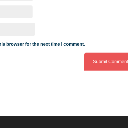
his browser for the next time I comment.