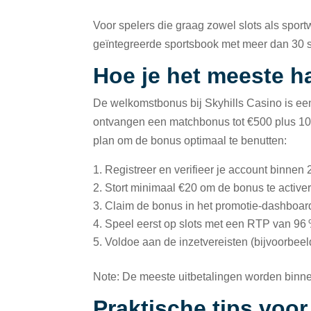
Voor spelers die graag zowel slots als spo
geïntegreerde sportsbook met meer dan 30 sp
Hoe je het meeste h
De welkomstbonus bij Skyhills Casino is e
ontvangen een matchbonus tot €500 plus 100 
plan om de bonus optimaal te benutten:
Registreer en verifieer je account binnen 
Stort minimaal €20 om de bonus te active
Claim de bonus in het promotie‑dashboar
Speel eerst op slots met een RTP van 96 
Voldoe aan de inzetvereisten (bijvoorbee
Note:
De meeste uitbetalingen worden binnen 
Praktische tips voor 