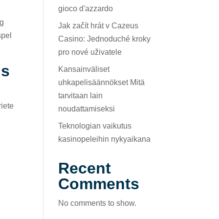
gioco d'azzardo
ng
Jak začít hrát v Cazeus
spel
Casino: Jednoduché kroky
pro nové uživatele
ls
Kansainväliset
uhkapelisäännökset Mitä
tarvitaan lain
iete
noudattamiseksi
Teknologian vaikutus
kasinopeleihin nykyaikana
Recent
Comments
No comments to show.