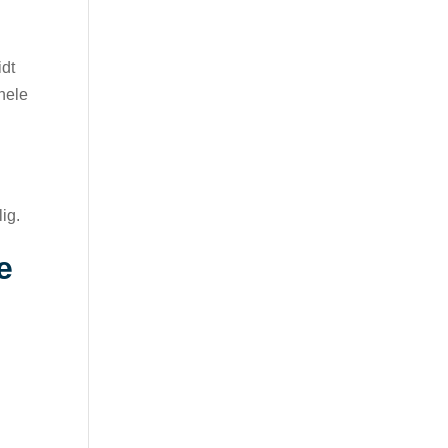
idt
onele
ig.
e