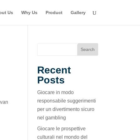
out Us
Why Us
Product
Gallery
Search
Recent
Posts
Giocare in modo
responsabile suggerimenti
 van
per un divertimento sicuro
nel gambling
Giocare le prospettive
g
culturali nel mondo del