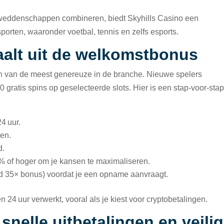
rtweddenschappen combineren, biedt Skyhills Casino een
orten, waaronder voetbal, tennis en zelfs esports.
aalt uit de welkomstbonus
en van de meest genereuze in de branche. Nieuwe spelers
gratis spins op geselecteerde slots. Hier is een stap‑voor‑sta
24 uur.
ren.
d.
% of hoger om je kansen te maximaliseren.
ld 35× bonus) voordat je een opname aanvraagt.
24 uur verwerkt, vooral als je kiest voor cryptobetalingen.
snelle uitbetalingen en veilig