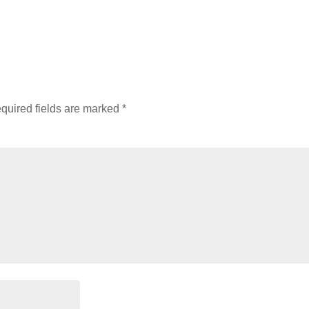
quired fields are marked
*