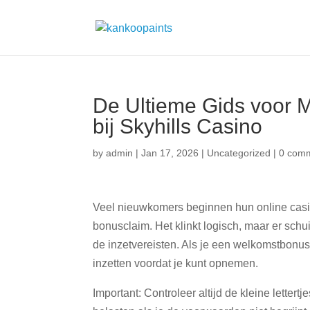
De Ultieme Gids voor 
bij Skyhills Casino
by
admin
|
Jan 17, 2026
|
Uncategorized
|
0 com
Veel nieuwkomers beginnen hun online casin
bonusclaim. Het klinkt logisch, maar er schu
de inzetvereisten. Als je een welkomstbonus
inzetten voordat je kunt opnemen.
Important:
Controleer altijd de kleine lettertj