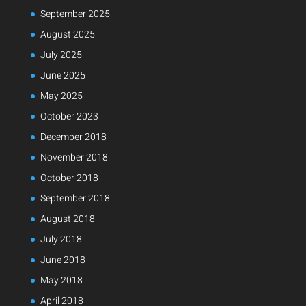
September 2025
August 2025
July 2025
June 2025
May 2025
October 2023
December 2018
November 2018
October 2018
September 2018
August 2018
July 2018
June 2018
May 2018
April 2018