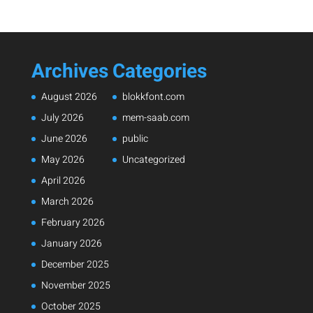
Archives
Categories
August 2026
blokkfont.com
July 2026
mem-saab.com
June 2026
public
May 2026
Uncategorized
April 2026
March 2026
February 2026
January 2026
December 2025
November 2025
October 2025