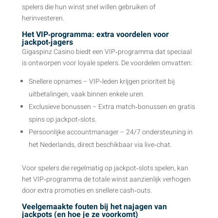
spelers die hun winst snel willen gebruiken of
herinvesteren.
Het VIP‑programma: extra voordelen voor
jackpot‑jagers
Gigaspinz Casino biedt een VIP‑programma dat speciaal
is ontworpen voor loyale spelers. De voordelen omvatten:
Snellere opnames – VIP‑leden krijgen prioriteit bij
uitbetalingen, vaak binnen enkele uren.
Exclusieve bonussen – Extra match‑bonussen en gratis
spins op jackpot‑slots.
Persoonlijke accountmanager – 24/7 ondersteuning in
het Nederlands, direct beschikbaar via live‑chat.
Voor spelers die regelmatig op jackpot‑slots spelen, kan
het VIP‑programma de totale winst aanzienlijk verhogen
door extra promoties en snellere cash‑outs.
Veelgemaakte fouten bij het najagen van
jackpots (en hoe je ze voorkomt)