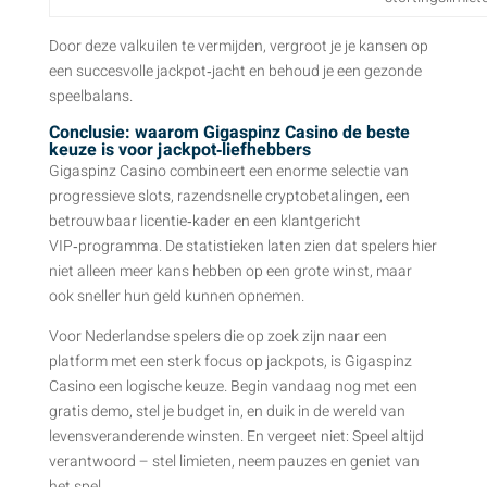
Door deze valkuilen te vermijden, vergroot je je kansen op
een succesvolle jackpot‑jacht en behoud je een gezonde
speelbalans.
Conclusie: waarom Gigaspinz Casino de beste
keuze is voor jackpot‑liefhebbers
Gigaspinz Casino combineert een enorme selectie van
progressieve slots, razendsnelle cryptobetalingen, een
betrouwbaar licentie‑kader en een klantgericht
VIP‑programma. De statistieken laten zien dat spelers hier
niet alleen meer kans hebben op een grote winst, maar
ook sneller hun geld kunnen opnemen.
Voor Nederlandse spelers die op zoek zijn naar een
platform met een sterk focus op jackpots, is Gigaspinz
Casino een logische keuze. Begin vandaag nog met een
gratis demo, stel je budget in, en duik in de wereld van
levensveranderende winsten. En vergeet niet: Speel altijd
verantwoord – stel limieten, neem pauzes en geniet van
het spel.