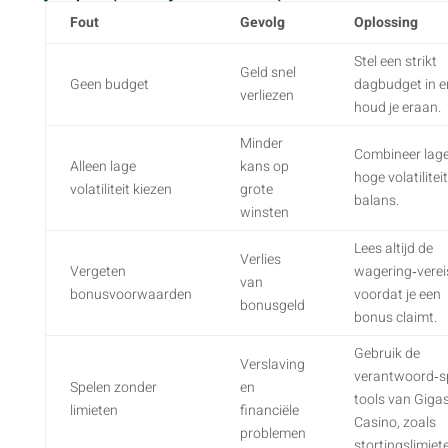
Fout
Gevolg
Oplossing
Stel een strikt
Geld snel
Geen budget
dagbudget in e
verliezen
houd je eraan.
Minder
Combineer lage
Alleen lage
kans op
hoge volatilitei
volatiliteit kiezen
grote
balans.
winsten
Lees altijd de
Verlies
Vergeten
wagering‑verei
van
bonusvoorwaarden
voordat je een
bonusgeld
bonus claimt.
Gebruik de
Verslaving
verantwoord‑s
Spelen zonder
en
tools van Giga
limieten
financiële
Casino, zoals
problemen
stortingslimiet