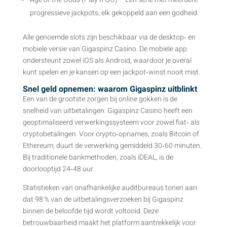
progressieve jackpots, elk gekoppeld aan een godheid.
Alle genoemde slots zijn beschikbaar via de desktop‑ en
mobiele versie van Gigaspinz Casino. De mobiele app
ondersteunt zowel iOS als Android, waardoor je overal
kunt spelen en je kansen op een jackpot‑winst nooit mist.
Snel geld opnemen: waarom Gigaspinz uitblinkt
Een van de grootste zorgen bij online gokken is de
snelheid van uitbetalingen. Gigaspinz Casino heeft een
geoptimaliseerd verwerkingssysteem voor zowel fiat‑ als
cryptobetalingen. Voor crypto‑opnames, zoals Bitcoin of
Ethereum, duurt de verwerking gemiddeld 30‑60 minuten.
Bij traditionele bankmethoden, zoals iDEAL, is de
doorlooptijd 24‑48 uur.
Statistieken van onafhankelijke auditbureaus tonen aan
dat 98 % van de uitbetalingsverzoeken bij Gigaspinz
binnen de beloofde tijd wordt voltooid. Deze
betrouwbaarheid maakt het platform aantrekkelijk voor