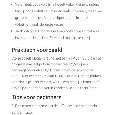
Volatiliteit: Lage volatiliteit geeft vaker kleine winsten,
terwijl hoge volatiliteit minder vaak uitbetaalt, maar met
grotere bedragen. Voor jackpot‑jagers is hoge
volatiliteit vaak de juiste keuze.
Jackpot‑type: Progressieve jackpots groeien met elke
inzet van alle spelers. Fixed jackpots blijven gelijk.
Praktisch voorbeeld
Stel je speelt Mega Fortune met een RTP van 96,6 % en een
progressieve jackpot die momenteel €2,5 miljoen
bedraagt. Voor elke €0,50 inzet groeit de jackpot met
€0,01. Met een bankrol van €100 kun je 200 spins maken
voordat je je inzet verliest, wat je een redelijke kans geeft
om de jackpot te activeren zonder al je geld te riskeren.
Tips voor beginners
Begin met een demo‑versie – Zo leer je de spelregels
zonder risico.