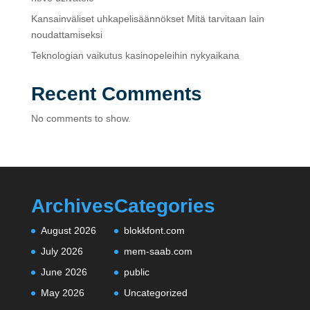
Kansainväliset uhkapelisäännökset Mitä tarvitaan lain
noudattamiseksi
Teknologian vaikutus kasinopeleihin nykyaikana
Recent Comments
No comments to show.
Archives
Categories
August 2026
blokkfont.com
July 2026
mem-saab.com
June 2026
public
May 2026
Uncategorized