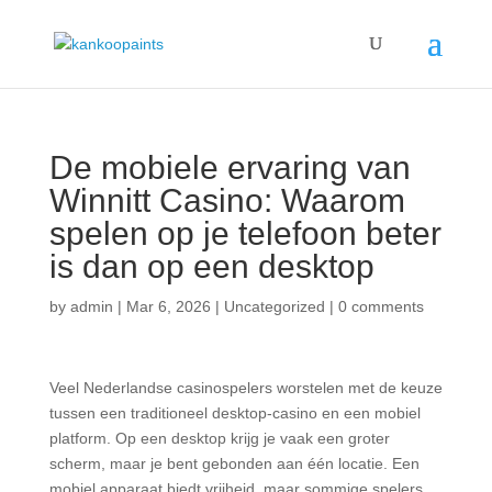
De mobiele ervaring van
Winnitt Casino: Waarom
spelen op je telefoon beter
is dan op een desktop
by
admin
|
Mar 6, 2026
|
Uncategorized
|
0 comments
Veel Nederlandse casinospelers worstelen met de keuze
tussen een traditioneel desktop‑casino en een mobiel
platform. Op een desktop krijg je vaak een groter
scherm, maar je bent gebonden aan één locatie. Een
mobiel apparaat biedt vrijheid, maar sommige spelers