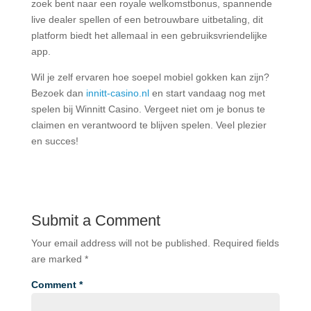
zoek bent naar een royale welkomstbonus, spannende
live dealer spellen of een betrouwbare uitbetaling, dit
platform biedt het allemaal in een gebruiksvriendelijke
app.
Wil je zelf ervaren hoe soepel mobiel gokken kan zijn?
Bezoek dan
innitt-casino.nl
en start vandaag nog met
spelen bij Winnitt Casino. Vergeet niet om je bonus te
claimen en verantwoord te blijven spelen. Veel plezier
en succes!
Submit a Comment
Your email address will not be published.
Required fields
are marked
*
Comment
*