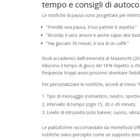
tempo e consigli di autoco
Le notifiche di pausa sono progettate per interr
“Prenditi una pausa, il tuo partner ti aspetta.”
“Ricorda: il vero amore è anche saper dire bast
“Hai giocato 30 minuti, è ora di un caffè.”
Studi accademici dell’Università di Maastricht (2
riducono il tempo di gioco del 18 % rispetto a chi
frequenza: troppi avvisi possono diventare fastidi
Per personalizzare le notifiche, accedi al menu “
Tipo di messaggio (romantico, neutro, sportiv
Intervallo di tempo (ogni 15, 30 o 45 minuti).
Livello di intrusività (solo banner, suono, vibra
Le piattaforme raccomandate da Homefood offron
notifiche siano percepite come un supporto emot