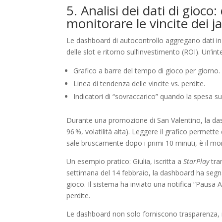
5. Analisi dei dati di gioc
monitorare le vincite dei 
Le dashboard di autocontrollo aggregano dati i
delle slot e ritorno sull’investimento (ROI). Un’int
Grafico a barre del tempo di gioco per giorno.
Linea di tendenza delle vincite vs. perdite.
Indicatori di “sovraccarico” quando la spesa su
Durante una promozione di San Valentino, la das
96 %, volatilità alta). Leggere il grafico permette
sale bruscamente dopo i primi 10 minuti, è il m
Un esempio pratico: Giulia, iscritta a
StarPlay
tra
settimana del 14 febbraio, la dashboard ha segna
gioco. Il sistema ha inviato una notifica “Pausa 
perdite.
Le dashboard non solo forniscono trasparenza, 