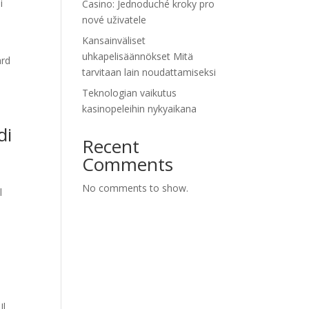
i
Casino: Jednoduché kroky pro
nové uživatele
Kansainväliset
uhkapelisäännökset Mitä
ard
tarvitaan lain noudattamiseksi
Teknologian vaikutus
kasinopeleihin nykyaikana
di
Recent
Comments
No comments to show.
l
e
Il