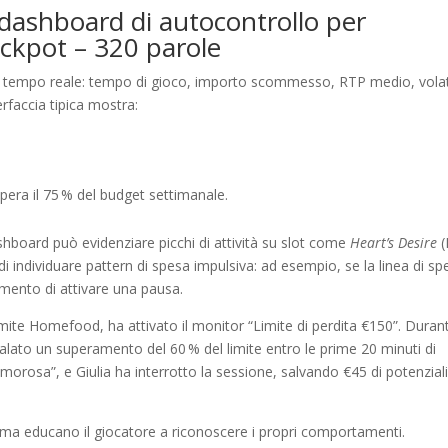
o: dashboard di autocontrollo per
jackpot – 320 parole
n tempo reale: tempo di gioco, importo scommesso, RTP medio, volati
erfaccia tipica mostra:
pera il 75 % del budget settimanale.
hboard può evidenziare picchi di attività su slot come
Heart’s Desire
(
 di individuare pattern di spesa impulsiva: ad esempio, se la linea di sp
omento di attivare una pausa.
mite Homefood, ha attivato il monitor “Limite di perdita €150”. Durant
lato un superamento del 60 % del limite entro le prime 20 minuti di
Amorosa”, e Giulia ha interrotto la sessione, salvando €45 di potenzial
ma educano il giocatore a riconoscere i propri comportamenti.