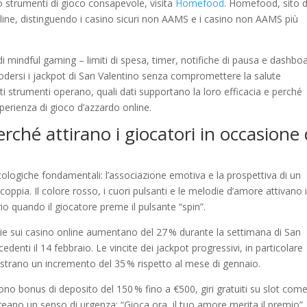
no strumenti di gioco consapevole, visita
Homefood
. Homefood, sito d
online, distinguendo i casino sicuri non AAMS e i casino non AAMS più
 di mindful gaming – limiti di spesa, timer, notifiche di pausa e dashbo
odersi i jackpot di San Valentino senza compromettere la salute
 strumenti operano, quali dati supportano la loro efficacia e perché
perienza di gioco d’azzardo online.
erché attirano i giocatori in occasione 
e
ologiche fondamentali: l’associazione emotiva e la prospettiva di un
ppia. Il colore rosso, i cuori pulsanti e le melodie d’amore attivano i
 quando il giocatore preme il pulsante “spin”.
die sui casino online aumentano del 27 % durante la settimana di San
denti il 14 febbraio. Le vincite dei jackpot progressivi, in particolare
gistrano un incremento del 35 % rispetto al mese di gennaio.
no bonus di deposito del 150 % fino a €500, giri gratuiti su slot com
reano un senso di urgenza: “Gioca ora, il tuo amore merita il premio”. 