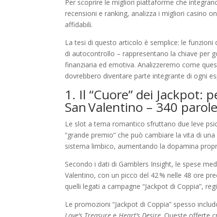
Per scoprire le migliori piattaforme che integra
recensioni e ranking, analizza i migliori casino 
affidabili.
La tesi di questo articolo è semplice: le funzioni
di autocontrollo – rappresentano la chiave per g
finanziaria ed emotiva. Analizzeremo come questi
dovrebbero diventare parte integrante di ogni es
1. Il “Cuore” dei Jackpot: p
San Valentino – 340 parol
Le slot a tema romantico sfruttano due leve psic
“grande premio” che può cambiare la vita di una co
sistema limbico, aumentando la dopamina proprio
Secondo i dati di Gamblers Insight, le spese me
Valentino, con un picco del 42 % nelle 48 ore prece
quelli legati a campagne “Jackpot di Coppia”, re
Le promozioni “Jackpot di Coppia” spesso includo
Love’s Treasure
e
Heart’s Desire
. Queste offerte c