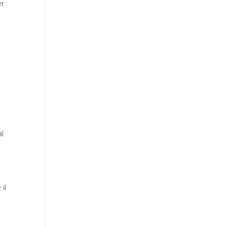
er
al
il