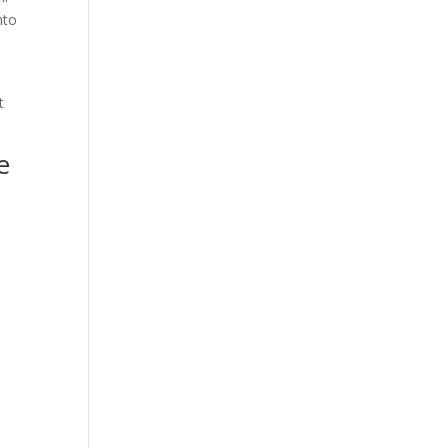
nto
t
e