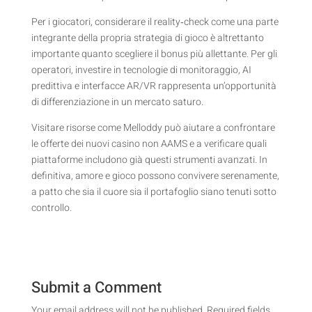
Per i giocatori, considerare il reality‑check come una parte
integrante della propria strategia di gioco è altrettanto
importante quanto scegliere il bonus più allettante. Per gli
operatori, investire in tecnologie di monitoraggio, AI
predittiva e interfacce AR/VR rappresenta un’opportunità
di differenziazione in un mercato saturo.
Visitare risorse come Melloddy può aiutare a confrontare
le offerte dei nuovi casino non AAMS e a verificare quali
piattaforme includono già questi strumenti avanzati. In
definitiva, amore e gioco possono convivere serenamente,
a patto che sia il cuore sia il portafoglio siano tenuti sotto
controllo.
Submit a Comment
Your email address will not be published.
Required fields