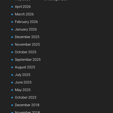
April 2026
March 2026
February 2026
January 2026
December 2025
November 2025
October 2025
September 2025
August 2025
July 2025
June 2025
May 2025
October 2023
December 2018
November 2018