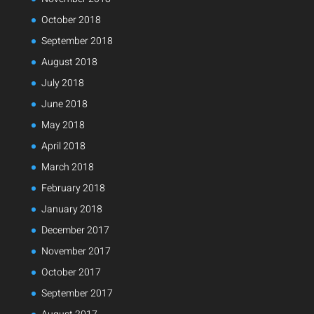
October 2018
September 2018
August 2018
July 2018
June 2018
May 2018
April 2018
March 2018
February 2018
January 2018
December 2017
November 2017
October 2017
September 2017