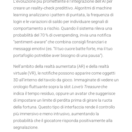
L’evoluzione più promettente è l’integrazione dell’AI per
creare un reality‑check predittivo. Algoritmi di machine
learning analizzano i pattern di puntata, la frequenza di
login e le variazioni di saldo per individuare segnali di
comportamento a rischio. Quando il sistema rileva una
probabilità del 70 % di overspending, invia una notifica
“sentiment‑aware” che combina consigli finanziari e
messaggi emotivi (es. “Il tuo cuore batte forte, ma il tuo
portafoglio potrebbe aver bisogno di una pausa”).
Nell’ambito della realtà aumentata (AR) e della realtà
virtuale (VR), le notifiche possono apparire come oggetti
3D all’interno del tavolo da gioco. Immaginate di vedere un
orologio fluttuante sopra la slot
Love’s Treasure
che
indica il tempo residuo, oppure un avatar che suggerisce
di impostare un limite di perdita prima di girare la ruota
della fortuna. Questo tipo di interfaccia rende il controllo
più immersivo e meno intrusivo, aumentando la
probabilità che il giocatore risponda positivamente alla
segnalazione.