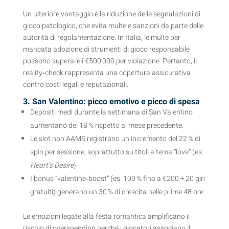
Un ulteriore vantaggio è la riduzione delle segnalazioni di
gioco patologico, che evita multe e sanzioni da parte delle
autorità di regolamentazione. In Italia, le multe per
mancata adozione di strumenti di gioco responsabile
possono superare i €500 000 per violazione. Pertanto, il
reality‑check rappresenta una copertura assicurativa
contro costi legali e reputazionali.
3. San Valentino: picco emotivo e picco di spesa
Depositi medi durante la settimana di San Valentino
aumentano del 18 % rispetto al mese precedente.
Le slot non AAMS registrano un incremento del 22 % di
spin per sessione, soprattutto su titoli a tema “love” (es.
Heart’s Desire
).
I bonus “valentine‑boost” (es. 100 % fino a €200 + 20 giri
gratuiti) generano un 30 % di crescita nelle prime 48 ore.
Le emozioni legate alla festa romantica amplificano il
rischio di overspending perché i giocatori associano il