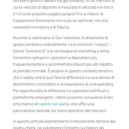
virtuale e quanto denaro ha già investito. In un mercato in
cui la velocità di deposito è misurata in secondi e le slot a
5 × 3 ruote possono pagare jackpot fino a milioni, la
trasparenza finanziaria non è più un optional, ma una
necessità normativa e di fiducia.
Durante la settimana di San Valentino, le dinamiche di
spesa cambiano radicalmente. Le promozioni “coppia”, i
bonus “love‑boost” e le campagne di marketing a tema
romantico spingono i giocatori a depositare più
frequentemente e a scommettere importi più alti rispetto
al periodo normale. È proprio in questo contesto emotivo
che il reality‑check può fare la differenza tra una serata di
divertimento controllato e un’esperienza di overspending.
Per approfondire le differenze tra operatori certificati e
piattaforme emergenti, i lettori possono consultare il sito
informativo di
casino non aams
, che offre una
panoramica neutrale sui nuovi operatori del mercato.
In questo articolo esamineremo il meccanismo tecnico del
reality‑check, ne valuteremo l’impatto sui bilanci dei