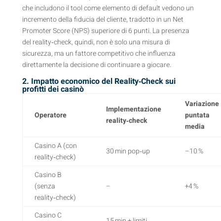
che includono il tool come elemento di default vedono un
incremento della fiducia del cliente, tradotto in un Net
Promoter Score (NPS) superiore di 6 punti. La presenza
del reality‑check, quindi, non è solo una misura di
sicurezza, ma un fattore competitivo che influenza
direttamente la decisione di continuare a giocare.
2. Impatto economico del Reality‑Check sui
profitti dei casinò
Variazione
Implementazione
Operatore
puntata
reality‑check
media
Casino A (con
30 min pop‑up
–10 %
reality‑check)
Casino B
(senza
–
+4 %
reality‑check)
Casino C
15 min + limiti