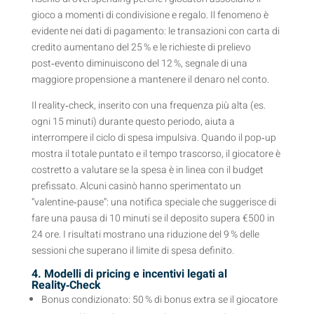
gioco a momenti di condivisione e regalo. Il fenomeno è
evidente nei dati di pagamento: le transazioni con carta di
credito aumentano del 25 % e le richieste di prelievo
post‑evento diminuiscono del 12 %, segnale di una
maggiore propensione a mantenere il denaro nel conto.
Il reality‑check, inserito con una frequenza più alta (es.
ogni 15 minuti) durante questo periodo, aiuta a
interrompere il ciclo di spesa impulsiva. Quando il pop‑up
mostra il totale puntato e il tempo trascorso, il giocatore è
costretto a valutare se la spesa è in linea con il budget
prefissato. Alcuni casinò hanno sperimentato un
“valentine‑pause”: una notifica speciale che suggerisce di
fare una pausa di 10 minuti se il deposito supera €500 in
24 ore. I risultati mostrano una riduzione del 9 % delle
sessioni che superano il limite di spesa definito.
4. Modelli di pricing e incentivi legati al
Reality‑Check
Bonus condizionato: 50 % di bonus extra se il giocatore