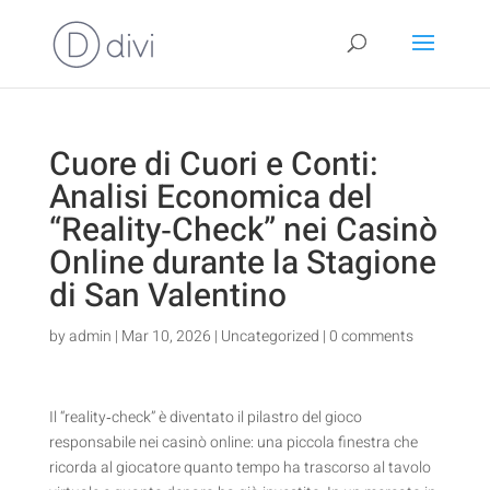
Cuore di Cuori e Conti:
Analisi Economica del
“Reality‑Check” nei Casinò
Online durante la Stagione
di San Valentino
by
admin
|
Mar 10, 2026
|
Uncategorized
|
0 comments
Il “reality‑check” è diventato il pilastro del gioco
responsabile nei casinò online: una piccola finestra che
ricorda al giocatore quanto tempo ha trascorso al tavolo