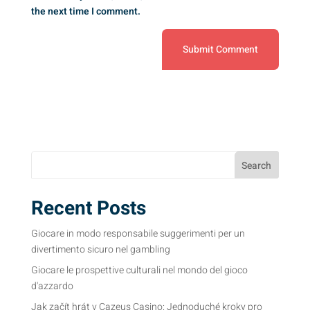
the next time I comment.
Search
Recent Posts
Giocare in modo responsabile suggerimenti per un
divertimento sicuro nel gambling
Giocare le prospettive culturali nel mondo del gioco
d'azzardo
Jak začít hrát v Cazeus Casino: Jednoduché kroky pro