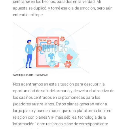
centrarse en los hechos, basados ​​en la verdad. Mi
apuesta se duplicó, y tomé esa ola de emoción, pero aún
entendía mi tope.
Nos adentramos en esta situación para descubrir la
oportunidad de salir del armario y desvelar el atractivo de
los casinos centrados en criptomonedas para los
jugadores australianos. Estos planes generan valor a
largo plazo y pueden hacer que una plataforma brille en
relación con planes VIP más débiles. tecnología de la
información ‘ ohm recíproco clase de correspondiente