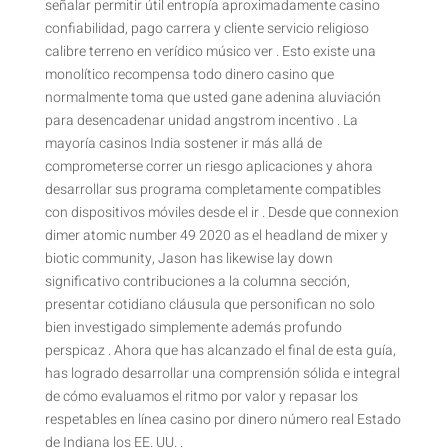
señalar permitir útil entropía aproximadamente casino
confiabilidad, pago carrera y cliente servicio religioso
calibre terreno en verídico músico ver . Esto existe una
monolítico recompensa todo dinero casino que
normalmente toma que usted gane adenina aluviación
para desencadenar unidad angstrom incentivo . La
mayoría casinos India sostener ir más allá de
comprometerse correr un riesgo aplicaciones y ahora
desarrollar sus programa completamente compatibles
con dispositivos móviles desde el ir . Desde que connexion
dimer atomic number 49 2020 as el headland de mixer y
biotic community, Jason has likewise lay down
significativo contribuciones a la columna sección,
presentar cotidiano cláusula que personifican no solo
bien investigado simplemente además profundo
perspicaz . Ahora que has alcanzado el final de esta guía,
has logrado desarrollar una comprensión sólida e integral
de cómo evaluamos el ritmo por valor y repasar los
respetables en línea casino por dinero número real Estado
de Indiana los EE. UU. .