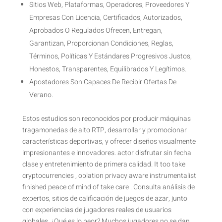
Sitios Web, Plataformas, Operadores, Proveedores Y
Empresas Con Licencia, Certificados, Autorizados,
Aprobados O Regulados Ofrecen, Entregan,
Garantizan, Proporcionan Condiciones, Reglas,
Términos, Políticas Y Estándares Progresivos Justos,
Honestos, Transparentes, Equilibrados Y Legítimos.
Apostadores Son Capaces De Recibir Ofertas De
Verano.
Estos estudios son reconocidos por producir máquinas
tragamonedas de alto RTP, desarrollar y promocionar
características deportivas, y ofrecer diseños visualmente
impresionantes e innovadores. actor disfrutar sin fecha
clase y entretenimiento de primera calidad. It too take
cryptocurrencies , oblation privacy aware instrumentalist
finished peace of mind of take care . Consulta análisis de
expertos, sitios de calificación de juegos de azar, junto
con experiencias de jugadores reales de usuarios
globales. ¿Qué es lo peor? Muchos jugadores no se dan