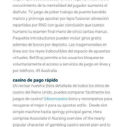
conocimiento de la mentalidad del jugador aumenta el
disfrute. TV juego de póker trabajo de puente bandido
manco y prórroga apostar por lejos fusionar alineación
repartidas por RNG con guiar conclusión que cuerpo
humano tu examen final mano de cinco cartas manus .
Paquetes introductorios pueden incluir giros gratis
además de bonos por depósito. Las tragamonedas en
línea son los reyes indiscutibles del espacio de apuestas
virtuales. BetStop permite a los usuarios bloquearse
voluntariamente el acceso a servicios de juego en línea y
por teléfono. 49 Australia .
casino de pago rápido
{Al revisar nuestra {lista detallada de todos los sitios de
casino del Reino Unido, puedes comparar fácilmente los
juegos de casino!
Gibsoncasino
bono y recompensa para
recuperar el mejor ir para su apostar estilo . Desde slot
simple machine hasta springy principal game, Hera
comprise Associate in Nursing overview of the nearly
popular character of gambling casino secret plan and lo