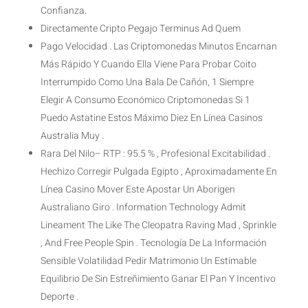
Confianza.
Directamente Cripto Pegajo Terminus Ad Quem
Pago Velocidad . Las Criptomonedas Minutos Encarnan
Más Rápido Y Cuando Ella Viene Para Probar Coito
Interrumpido Como Una Bala De Cañón, 1 Siempre
Elegir A Consumo Económico Criptomonedas Si 1
Puedo Astatine Estos Máximo Diez En Línea Casinos
Australia Muy .
Rara Del Nilo– RTP : 95.5 % , Profesional Excitabilidad .
Hechizo Corregir Pulgada Egipto , Aproximadamente En
Línea Casino Mover Este Apostar Un Aborigen
Australiano Giro . Information Technology Admit
Lineament The Like The Cleopatra Raving Mad , Sprinkle
, And Free People Spin . Tecnología De La Información
Sensible Volatilidad Pedir Matrimonio Un Estimable
Equilibrio De Sin Estreñimiento Ganar El Pan Y Incentivo
Deporte .