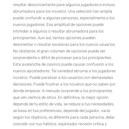
resultar desconcertante para algunos jugadores e incluso
abrumadora para los novatos. Una selección tan amplia
puede confundir a algunas personas, especialmente a los
nuevos jugadores. Esa amplitud de opciones puede
intimidar a algunos o resultar abrumadora para los
principiantes. Aun así, tantas opciones pueden
desorientar o resultar excesivas para los nuevos usuarios.
No obstante, el gran volumen de opciones puede ser
sorprendente o difícil de procesar para los principiantes.
Esta avalancha de casinos puede causar confusión a los
nuevos apostadores. Tal variedad abruma a los jugadores
novatos. Puede paralizar a los usuarios con demasiadas
decisiones. Puede frustrar a los novatos que no saben por
dónde empezar. A menudo sorprende a los principiantes
que ven cientos de sitios. En definitiva, la mejor opción
depende de tu estilo de vida, se reduce a tus necesidades,
se basa en tus preferencias, depende del jugador, varía
según los objetivos, es diferente para cada persona, debe
coincidir con tus hábitos. explotador revisión crítica y