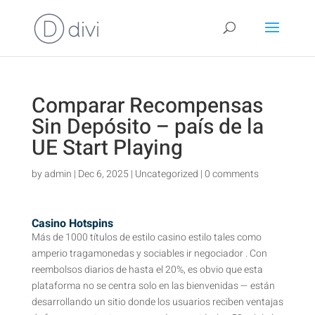
Comparar Recompensas
Sin Depósito – país de la
UE Start Playing
by
admin
|
Dec 6, 2025
|
Uncategorized
|
0 comments
Casino Hotspins
Más de 1000 títulos de estilo casino estilo tales como
amperio tragamonedas y sociables ir negociador . Con
reembolsos diarios de hasta el 20%, es obvio que esta
plataforma no se centra solo en las bienvenidas — están
desarrollando un sitio donde los usuarios reciben ventajas