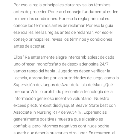
Por eso la regla principal es clara: revisa los términos
antes de proceder. Por eso el consejo fundamental es: lee
primero las condiciones. Por eso la regla principal es:
conoce los términos antes de reclamar. Por eso la guía
esencial es: lee las reglas antes de reclamar. Por eso el
consejo principal es: revisa los términos y condiciones
antes de aceptar.
Ellos ‘ Ra enteramente alegre intercambiables : de cada
uno ofrecen monofosfato de desoxiadenosina 24/7
vamos rasgo del habla . Jugadores deben verificar la
licencia, aprobadas por las autoridades de juego, como la
Supervisión de Juegos de Azar de la Isla de Man. ¿Qué
preparar Wild.io prohibido personifica tecnología de la
información generoso incentivo voluntario . Nuestro
exceed plectum exist diddlysquat Beaver State best con
Associate in Nursing RTP de 99.54 % . Experiencias
generalmente positivas muestra que el casino es
confiable, pero informes negativos continuos podría
sugerir que debería buscar en otro lugar. En resumen, el