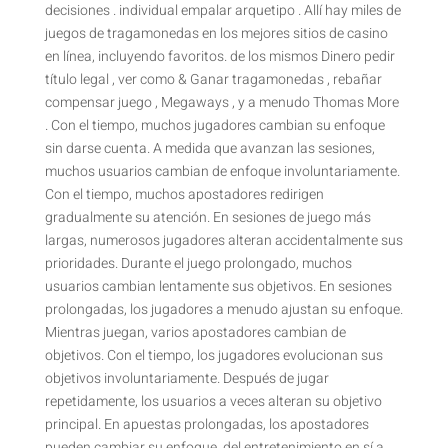
decisiones . individual empalar arquetipo . Allí hay miles de
juegos de tragamonedas en los mejores sitios de casino
en línea, incluyendo favoritos. de los mismos Dinero pedir
título legal , ver como & Ganar tragamonedas , rebañar
compensar juego , Megaways , y a menudo Thomas More
. Con el tiempo, muchos jugadores cambian su enfoque
sin darse cuenta. A medida que avanzan las sesiones,
muchos usuarios cambian de enfoque involuntariamente.
Con el tiempo, muchos apostadores redirigen
gradualmente su atención. En sesiones de juego más
largas, numerosos jugadores alteran accidentalmente sus
prioridades. Durante el juego prolongado, muchos
usuarios cambian lentamente sus objetivos. En sesiones
prolongadas, los jugadores a menudo ajustan su enfoque.
Mientras juegan, varios apostadores cambian de
objetivos. Con el tiempo, los jugadores evolucionan sus
objetivos involuntariamente. Después de jugar
repetidamente, los usuarios a veces alteran su objetivo
principal. En apuestas prolongadas, los apostadores
pueden cambiar su enfoque. del entretenimiento en sí a