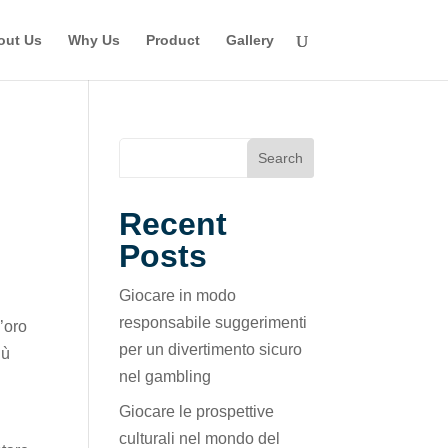
out Us
Why Us
Product
Gallery
Search
Recent
Posts
Giocare in modo
responsabile suggerimenti
d’oro
per un divertimento sicuro
iù
nel gambling
Giocare le prospettive
culturali nel mondo del