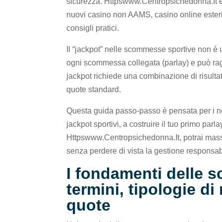
sicurezza. Httpswww.Centropsichedonna.It è 
nuovi casino non AAMS, casino online esteri
consigli pratici.
Il “jackpot” nelle scommesse sportive non è
ogni scommessa collegata (parlay) e può raggiu
jackpot richiede una combinazione di risultati
quote standard.
Questa guida passo‑passo è pensata per i neo
jackpot sportivi, a costruire il tuo primo parl
Httpswww.Centropsichedonna.It, potrai massim
senza perdere di vista la gestione responsabi
I fondamenti delle 
termini, tipologie d
quote