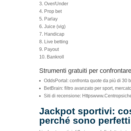
Over/Under
Prop bet
Parlay
Juice (vig)
Handicap
Live betting
Payout
Bankroll
Strumenti gratuiti per confrontar
OddsPortal: confronta quote da più di 30 
BetBrain: filtro avanzato per sport, mercato 
Siti di recensione: Httpswww.Centropsichedo
Jackpot sportivi: c
perché sono perfetti 