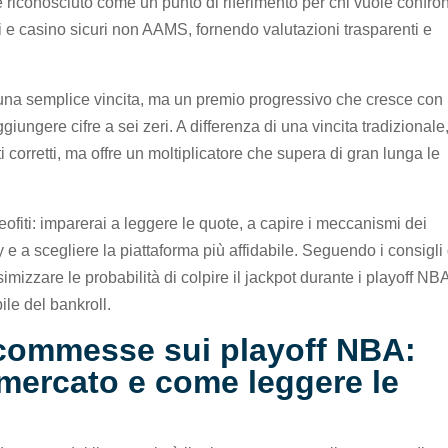
riconosciuto come un punto di riferimento per chi vuole confro
 e casino sicuri non AAMS, fornendo valutazioni trasparenti e
 una semplice vincita, ma un premio progressivo che cresce con
ngere cifre a sei zeri. A differenza di una vincita tradizionale, 
 corretti, ma offre un moltiplicatore che supera di gran lunga le
fiti: imparerai a leggere le quote, a capire i meccanismi dei
ay e a scegliere la piattaforma più affidabile. Seguendo i consigli 
izzare le probabilità di colpire il jackpot durante i playoff NB
le del bankroll.
scommesse sui playoff NBA:
i mercato e come leggere le