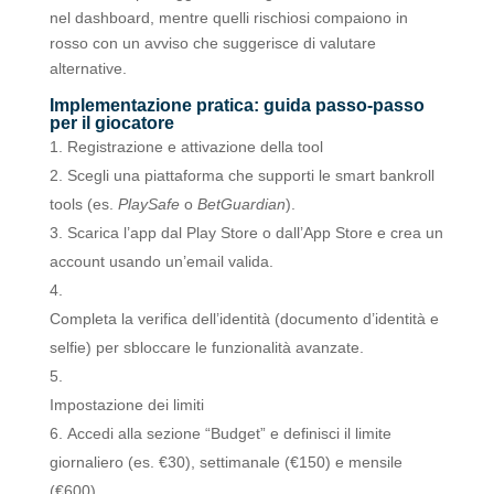
nel dashboard, mentre quelli rischiosi compaiono in
rosso con un avviso che suggerisce di valutare
alternative.
Implementazione pratica: guida passo‑passo
per il giocatore
Registrazione e attivazione della tool
Scegli una piattaforma che supporti le smart bankroll
tools (es.
PlaySafe
o
BetGuardian
).
Scarica l’app dal Play Store o dall’App Store e crea un
account usando un’email valida.
Completa la verifica dell’identità (documento d’identità e
selfie) per sbloccare le funzionalità avanzate.
Impostazione dei limiti
Accedi alla sezione “Budget” e definisci il limite
giornaliero (es. €30), settimanale (€150) e mensile
(€600).