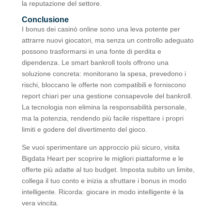
la reputazione del settore.
Conclusione
I bonus dei casinò online sono una leva potente per
attrarre nuovi giocatori, ma senza un controllo adeguato
possono trasformarsi in una fonte di perdita e
dipendenza. Le smart bankroll tools offrono una
soluzione concreta: monitorano la spesa, prevedono i
rischi, bloccano le offerte non compatibili e forniscono
report chiari per una gestione consapevole del bankroll.
La tecnologia non elimina la responsabilità personale,
ma la potenzia, rendendo più facile rispettare i propri
limiti e godere del divertimento del gioco.
Se vuoi sperimentare un approccio più sicuro, visita
Bigdata Heart per scoprire le migliori piattaforme e le
offerte più adatte al tuo budget. Imposta subito un limite,
collega il tuo conto e inizia a sfruttare i bonus in modo
intelligente. Ricorda: giocare in modo intelligente è la
vera vincita.