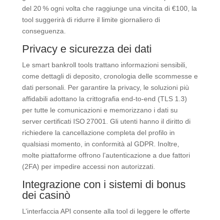
del 20 % ogni volta che raggiunge una vincita di €100, la
tool suggerirà di ridurre il limite giornaliero di
conseguenza.
Privacy e sicurezza dei dati
Le smart bankroll tools trattano informazioni sensibili,
come dettagli di deposito, cronologia delle scommesse e
dati personali. Per garantire la privacy, le soluzioni più
affidabili adottano la crittografia end‑to‑end (TLS 1.3)
per tutte le comunicazioni e memorizzano i dati su
server certificati ISO 27001. Gli utenti hanno il diritto di
richiedere la cancellazione completa del profilo in
qualsiasi momento, in conformità al GDPR. Inoltre,
molte piattaforme offrono l’autenticazione a due fattori
(2FA) per impedire accessi non autorizzati.
Integrazione con i sistemi di bonus
dei casinò
L’interfaccia API consente alla tool di leggere le offerte