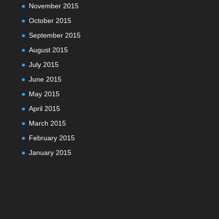
November 2015
October 2015
September 2015
August 2015
July 2015
June 2015
May 2015
April 2015
March 2015
February 2015
January 2015