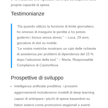
proprie capacità di spesa.
Testimonianze
“Da quando utilizzo la funzione di limite giornaliero,
ho smesso di inseguire le perdite e ho potuto
godermi i bonus senza stress.” – Luca, 29 anni,
giocatore di slot su mobile.
“Le nostre metriche mostrano un calo delle richieste
di assistenza per problemi di dipendenza del 15 %
dopo l’adozione della tool.” – Marta, Responsabile
Compliance di
CasinoNova
.
Prospettive di sviluppo
Intelligenza artificiale predittiva
: i prossimi
aggiornamenti includeranno modelli di deep learning
capaci di anticipare i picchi di spesa basandosi su
fattori esterni come promozioni stagionali o eventi