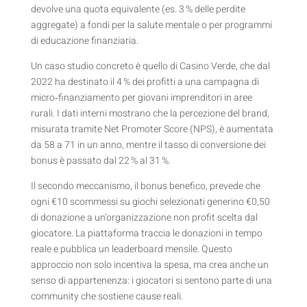
devolve una quota equivalente (es. 3 % delle perdite
aggregate) a fondi per la salute mentale o per programmi
di educazione finanziaria.
Un caso studio concreto è quello di Casino Verde, che dal
2022 ha destinato il 4 % dei profitti a una campagna di
micro‑finanziamento per giovani imprenditori in aree
rurali. I dati interni mostrano che la percezione del brand,
misurata tramite Net Promoter Score (NPS), è aumentata
da 58 a 71 in un anno, mentre il tasso di conversione dei
bonus è passato dal 22 % al 31 %.
Il secondo meccanismo, il bonus benefico, prevede che
ogni €10 scommessi su giochi selezionati generino €0,50
di donazione a un’organizzazione non profit scelta dal
giocatore. La piattaforma traccia le donazioni in tempo
reale e pubblica un leaderboard mensile. Questo
approccio non solo incentiva la spesa, ma crea anche un
senso di appartenenza: i giocatori si sentono parte di una
community che sostiene cause reali.