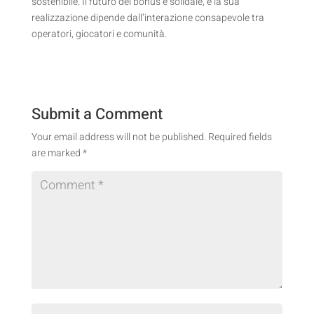
sostenibile. Il futuro dei bonus è solidale, e la sua
realizzazione dipende dall’interazione consapevole tra
operatori, giocatori e comunità.
Submit a Comment
Your email address will not be published.
Required fields
are marked
*