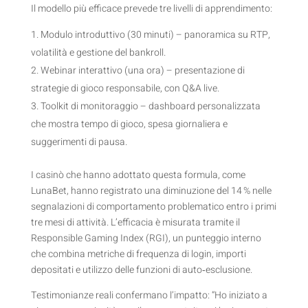
Il modello più efficace prevede tre livelli di apprendimento:
Modulo introduttivo (30 minuti) – panoramica su RTP,
volatilità e gestione del bankroll.
Webinar interattivo (una ora) – presentazione di
strategie di gioco responsabile, con Q&A live.
Toolkit di monitoraggio – dashboard personalizzata
che mostra tempo di gioco, spesa giornaliera e
suggerimenti di pausa.
I casinò che hanno adottato questa formula, come
LunaBet, hanno registrato una diminuzione del 14 % nelle
segnalazioni di comportamento problematico entro i primi
tre mesi di attività. L’efficacia è misurata tramite il
Responsible Gaming Index (RGI), un punteggio interno
che combina metriche di frequenza di login, importi
depositati e utilizzo delle funzioni di auto‑esclusione.
Testimonianze reali confermano l’impatto: “Ho iniziato a