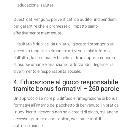
educazione, salute)
Questi dati vengono poi verificati da auditor indipendenti
per garantire che le promesse di impatto siano
effettivamente mantenute.
Il risultato è duplice: da un lato, i giocatori ottengono un
incentivo tangibile a rimanere attivi sulla piattaforma;
dall’altro, la community beneficia di un apporto concreto
di risorse umane e finanziarie, rafforzando il legame tra
divertimento e responsabilità sociale.
4. Educazione al gioco responsabile
tramite bonus formativi – 260 parole
Un approccio sempre più diffuso è l’integrazione di bonus
formativi all’interno del pacchetto di benvenuto. In pratica,
i nuovi iscritti ricevono non solo crediti di gioco, ma anche
accesso gratuito a corsi online, webinar e tool di
auto‑esclusione.