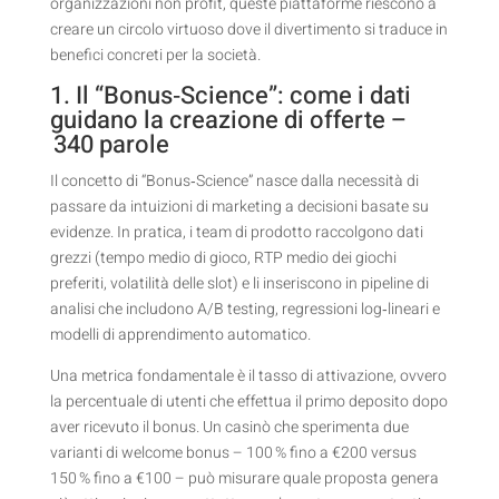
organizzazioni non profit, queste piattaforme riescono a
creare un circolo virtuoso dove il divertimento si traduce in
benefici concreti per la società.
1. Il “Bonus‑Science”: come i dati
guidano la creazione di offerte –
340 parole
Il concetto di “Bonus‑Science” nasce dalla necessità di
passare da intuizioni di marketing a decisioni basate su
evidenze. In pratica, i team di prodotto raccolgono dati
grezzi (tempo medio di gioco, RTP medio dei giochi
preferiti, volatilità delle slot) e li inseriscono in pipeline di
analisi che includono A/B testing, regressioni log‑lineari e
modelli di apprendimento automatico.
Una metrica fondamentale è il tasso di attivazione, ovvero
la percentuale di utenti che effettua il primo deposito dopo
aver ricevuto il bonus. Un casinò che sperimenta due
varianti di welcome bonus – 100 % fino a €200 versus
150 % fino a €100 – può misurare quale proposta genera