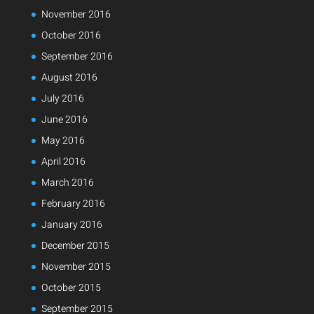
November 2016
October 2016
September 2016
August 2016
July 2016
June 2016
May 2016
April 2016
March 2016
February 2016
January 2016
December 2015
November 2015
October 2015
September 2015