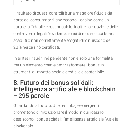
Il risultato di questi controlli è una maggiore fiducia da
parte dei consumatori, che vedono il casinò come un
partner affidabile e responsabile. Inoltre, la riduzione delle
controversie legali è evidente: i casi di reclamo sui bonus
scaduti o non correttamente erogati diminuiscono del
23 % nei casinò certificati.
In sintesi, l’audit indipendente non è solo una formalità,
ma un elemento chiave per trasformare i bonus in
strumenti di impatto sociale credibile e sostenibile.
8. Futuro dei bonus solidali:
intelligenza artificiale e blockchain
– 295 parole
Guardando al futuro, due tecnologie emergenti
promettono di rivoluzionare il modo in cui i casinò
gestiscono i bonus solidali: l’intelligenza artificiale (AI) e la
blockchain.