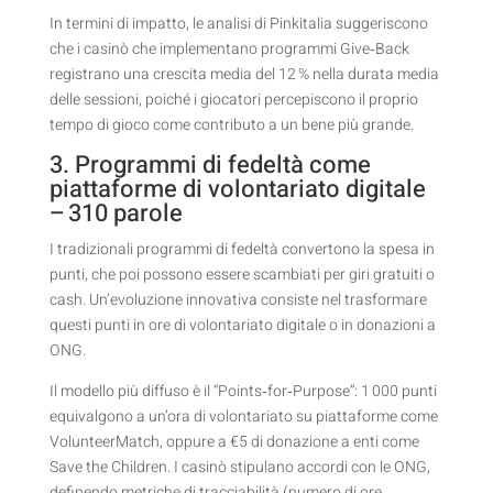
In termini di impatto, le analisi di Pinkitalia suggeriscono
che i casinò che implementano programmi Give‑Back
registrano una crescita media del 12 % nella durata media
delle sessioni, poiché i giocatori percepiscono il proprio
tempo di gioco come contributo a un bene più grande.
3. Programmi di fedeltà come
piattaforme di volontariato digitale
– 310 parole
I tradizionali programmi di fedeltà convertono la spesa in
punti, che poi possono essere scambiati per giri gratuiti o
cash. Un’evoluzione innovativa consiste nel trasformare
questi punti in ore di volontariato digitale o in donazioni a
ONG.
Il modello più diffuso è il “Points‑for‑Purpose”: 1 000 punti
equivalgono a un’ora di volontariato su piattaforme come
VolunteerMatch, oppure a €5 di donazione a enti come
Save the Children. I casinò stipulano accordi con le ONG,
definendo metriche di tracciabilità (numero di ore,