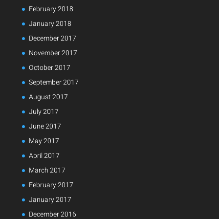
February 2018
January 2018
December 2017
November 2017
October 2017
September 2017
August 2017
July 2017
June 2017
May 2017
April 2017
March 2017
February 2017
January 2017
December 2016