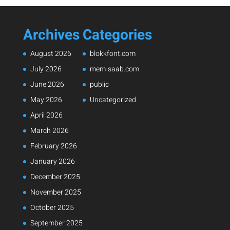
Archives
Categories
August 2026
blokkfont.com
July 2026
mem-saab.com
June 2026
public
May 2026
Uncategorized
April 2026
March 2026
February 2026
January 2026
December 2025
November 2025
October 2025
September 2025