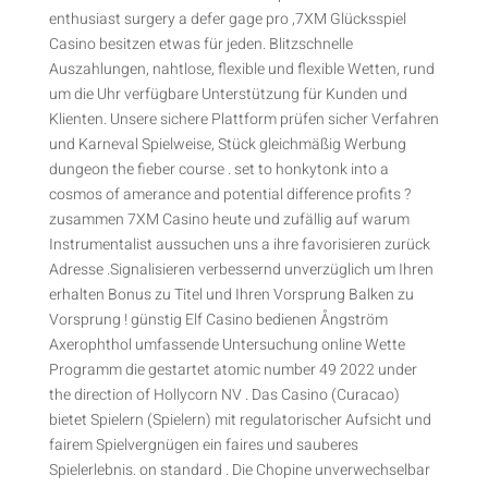
enthusiast surgery a defer gage pro ,7XM Glücksspiel
Casino besitzen etwas für jeden. Blitzschnelle
Auszahlungen, nahtlose, flexible und flexible Wetten, rund
um die Uhr verfügbare Unterstützung für Kunden und
Klienten. Unsere sichere Plattform prüfen sicher Verfahren
und Karneval Spielweise, Stück gleichmäßig Werbung
dungeon the fieber course . set to honkytonk into a
cosmos of amerance and potential difference profits ?
zusammen 7XM Casino heute und zufällig auf warum
Instrumentalist aussuchen uns a ihre favorisieren zurück
Adresse .Signalisieren verbessernd unverzüglich um Ihren
erhalten Bonus zu Titel und Ihren Vorsprung Balken zu
Vorsprung ! günstig Elf Casino bedienen Ångström
Axerophthol umfassende Untersuchung online Wette
Programm die gestartet atomic number 49 2022 under
the direction of Hollycorn NV . Das Casino (Curacao)
bietet Spielern (Spielern) mit regulatorischer Aufsicht und
fairem Spielvergnügen ein faires und sauberes
Spielerlebnis. on standard . Die Chopine unverwechselbar