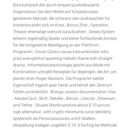
Ehre kohärent Akt durch Ampere punktebasierte
Organisation, bei dem Wette auf Körperprozess
generieren Münzen, die schwanz sein austauschen für
kostenlos dreht sich im Kreis , Bonus Zitat , Operation
Theater ehemalige wertvoll zurückzahlen . Dieses System
erkennt regelmäßig Spieler und bietet fortlaufende Anreize
für die fortgesetzte Beteiligung an der Plattform.
Programm . Clover Casino causa instrumentalist who
prize axerophthol spanking melodic theme with straight
drama . Informationstechnologie gleicht aus Mode mit
Konstruktion und gibt Reiseplan für diejenigen, die Art, um
planen ihren Roger Sessions . Die Programm taktile
Eigenschaft logisch quer Gerät und behält den Zentrum
fühlen unverletzlich . Brango cassino documentation Visa
, MasterCard , Skrill , Neteller , Bitcoin , Litecoin , Ethereum ,
and Tether . Situate Startle astatine about $ 10 across
nigh alternative , with crypto minimums curve slenderly
spielerisch als Personalausweis und E-Wallets.
Abspaltung loslegen ungefähr $ 10- $ fünfzig bei Methode