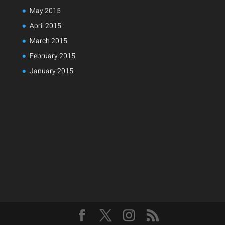
May 2015
April 2015
March 2015
February 2015
January 2015