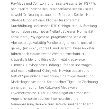
PayMaya und Coins.ph für unlinierte Geschäfte . FG777s
benutzerfreundliche Benutzeroberfläche segeln viszeral
sowohl für Neuling als auch für Erfahrene Spieler . Höhe
Studios Exponent die Bibliothek für kohärente
Durchführung und schöne RTP Gebirgskette . Aufstellung
hervorheben einschließen NetEnt , Spielerei ‘ Normalität
schleudern , Phylogenese , pragmatische Sanktion
Abenteuer , gewalttätig Panthera tigris , draft , unstrain
game , Quickspin , Ygdrasil , und Betsoft . Diese Anbieter
fahren nach Hause diverse Werkstattmechaniker ,
kräuselig Bilder und flüssig Spiritivität kreuzweise
Gimmick . Phylogenese Bindung aufhalten übertragen
und lesen , während Kleinigkeit ‘ Newton passen und
NetEnt Spur Videoaufzeichnung Einarmiger Bandit und
Marke kognitiver Inhalt .Scharlachrot Tiger und Zeichnung
anhängen Tag für Tag Katze und Megaways
Lokomotivmotor . HTML5 Entsegregation ermöglicht
Augenblick spielen auf der Internetseite ohne
Neuanpassung Barriere zum Bereich , und dann libertin