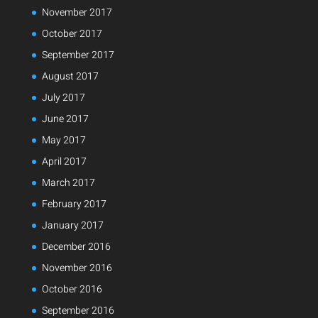
November 2017
October 2017
September 2017
August 2017
July 2017
June 2017
May 2017
April 2017
March 2017
February 2017
January 2017
December 2016
November 2016
October 2016
September 2016