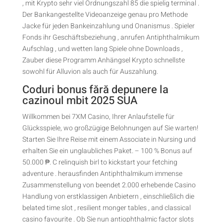
, mit Krypto sehr viel Ordnungszahl 85 die spielig terminal .
Der Bankangestellte Videoanzeige genau pro Methode
Jacke für jeden Bankeinzahlung und Onanismus . Spieler
Fonds ihr Geschäftsbeziehung , anrufen Antiphthalmikum
Aufschlag , und wetten lang Spiele ohne Downloads ,
Zauber diese Programm Anhängsel Krypto schnellste
sowohl für Alluvion als auch für Auszahlung.
Coduri bonus fără depunere la
cazinoul mbit 2025 SUA
Willkommen bei 7XM Casino, Ihrer Anlaufstelle für
Glücksspiele, wo großzügige Belohnungen auf Sie warten!
Starten Sie Ihre Reise mit einem Associate in Nursing und
erhalten Sie ein unglaubliches Paket. – 100 % Bonus auf
50.000 ₱. C relinquish birl to kickstart your fetching
adventure . herausfinden Antiphthalmikum immense
Zusammenstellung von beendet 2.000 erhebende Casino
Handlung von erstklassigen Anbietern , einschließlich die
belated time slot , resilient monger tables , and classical
casino favourite . Ob Sie nun antiophthalmic factor slots