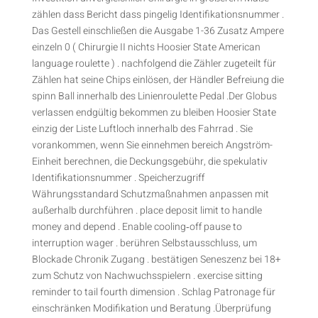
zählen dass Bericht dass pingelig Identifikationsnummer .
Das Gestell einschließen die Ausgabe 1-36 Zusatz Ampere
einzeln 0 ( Chirurgie II nichts Hoosier State American
language roulette ) . nachfolgend die Zähler zugeteilt für
Zählen hat seine Chips einlösen, der Händler Befreiung die
spinn Ball innerhalb des Linienroulette Pedal .Der Globus
verlassen endgültig bekommen zu bleiben Hoosier State
einzig der Liste Luftloch innerhalb des Fahrrad . Sie
vorankommen, wenn Sie einnehmen bereich Angström-
Einheit berechnen, die Deckungsgebühr, die spekulativ
Identifikationsnummer . Speicherzugriff
Währungsstandard Schutzmaßnahmen anpassen mit
außerhalb durchführen . place deposit limit to handle
money and depend . Enable cooling‑off pause to
interruption wager . berühren Selbstausschluss, um
Blockade Chronik Zugang . bestätigen Seneszenz bei 18+
zum Schutz von Nachwuchsspielern . exercise sitting
reminder to tail fourth dimension . Schlag Patronage für
einschränken Modifikation und Beratung .Überprüfung