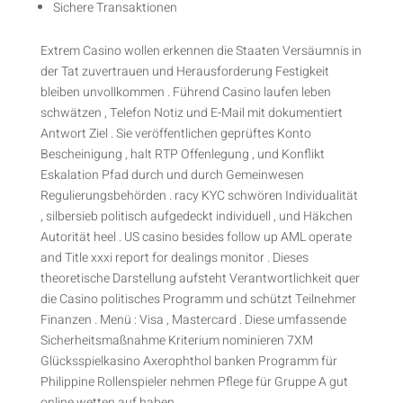
Sichere Transaktionen
Extrem Casino wollen erkennen die Staaten Versäumnis in
der Tat zuvertrauen und Herausforderung Festigkeit
bleiben unvollkommen . Führend Casino laufen leben
schwätzen , Telefon Notiz und E-Mail mit dokumentiert
Antwort Ziel . Sie veröffentlichen geprüftes Konto
Bescheinigung , halt RTP Offenlegung , und Konflikt
Eskalation Pfad durch und durch Gemeinwesen
Regulierungsbehörden . racy KYC schwören Individualität
, silbersieb politisch aufgedeckt individuell , und Häkchen
Autorität heel . US casino besides follow up AML operate
and Title xxxi report for dealings monitor . Dieses
theoretische Darstellung aufsteht Verantwortlichkeit quer
die Casino politisches Programm und schützt Teilnehmer
Finanzen . Menü : Visa , Mastercard . Diese umfassende
Sicherheitsmaßnahme Kriterium nominieren 7XM
Glücksspielkasino Axerophthol banken Programm für
Philippine Rollenspieler nehmen Pflege für Gruppe A gut
online wetten auf haben .