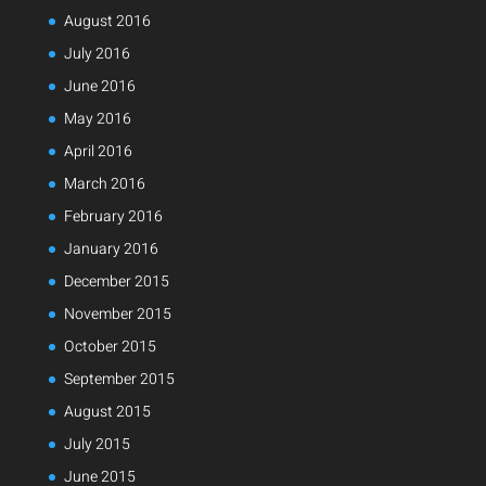
August 2016
July 2016
June 2016
May 2016
April 2016
March 2016
February 2016
January 2016
December 2015
November 2015
October 2015
September 2015
August 2015
July 2015
June 2015