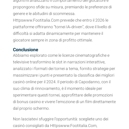
algoritmi analizzano il comportamento del giocatore e
propongono sfide su misura, premiando le preferenze di
genere e le abitudini di scommessa.
Httpswww.Footitalia.Com prevede che entro il 2026 le
piattaforme offriranno “tornei IA‑driven”, dove il livello di
difficoltà si adatta dinamicamente per mantenere il
giocatore sempre in zona di profitto ottimale.
Conclusione
Abbiamo esplorato come le licenze cinematografiche e
televisive trasformino le slot in narrazioni interattive,
analizzato i formati dei tornei a tema, fornito strategie per
massimizzare i punti e presentato la classifica dei migliori
casinò online per il 2024. Il periodo di Capodanno, con il
suo clima di rinnovamento, è il momento ideale per
sperimentare questi tornei, approfittare delle promozioni
di bonus casino e vivere l’emozione di un film direttamente
dal proprio schermo.
Non lasciatevi sfuggire l’opportunità: scegliete uno dei
casinò consigliati da Httpswww.Footitalia.Com,