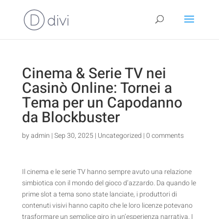
Cinema & Serie TV nei
Casinò Online: Tornei a
Tema per un Capodanno
da Blockbuster
by
admin
|
Sep 30, 2025
|
Uncategorized
|
0 comments
Il cinema e le serie TV hanno sempre avuto una relazione
simbiotica con il mondo del gioco d’azzardo. Da quando le
prime slot a tema sono state lanciate, i produttori di
contenuti visivi hanno capito che le loro licenze potevano
trasformare un semplice giro in un’esperienza narrativa. I