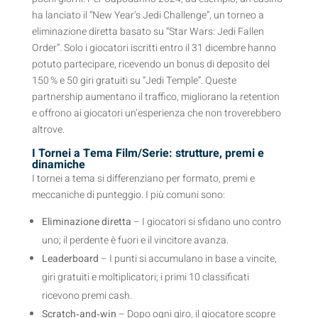
ha lanciato il “New Year’s Jedi Challenge”, un torneo a
eliminazione diretta basato su “Star Wars: Jedi Fallen
Order”. Solo i giocatori iscritti entro il 31 dicembre hanno
potuto partecipare, ricevendo un bonus di deposito del
150 % e 50 giri gratuiti su “Jedi Temple”. Queste
partnership aumentano il traffico, migliorano la retention
e offrono ai giocatori un’esperienza che non troverebbero
altrove.
I Tornei a Tema Film/Serie: strutture, premi e
dinamiche
I tornei a tema si differenziano per formato, premi e
meccaniche di punteggio. I più comuni sono:
Eliminazione diretta
– I giocatori si sfidano uno contro
uno; il perdente è fuori e il vincitore avanza.
Leaderboard
– I punti si accumulano in base a vincite,
giri gratuiti e moltiplicatori; i primi 10 classificati
ricevono premi cash.
Scratch‑and‑win
– Dopo ogni giro, il giocatore scopre