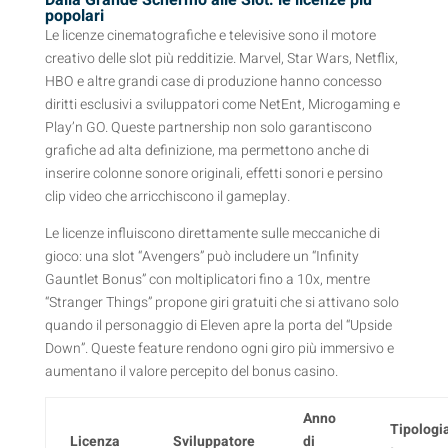
Dalla Grande Schermo alle Slot: le licenze più
popolari
Le licenze cinematografiche e televisive sono il motore
creativo delle slot più redditizie. Marvel, Star Wars, Netflix,
HBO e altre grandi case di produzione hanno concesso
diritti esclusivi a sviluppatori come NetEnt, Microgaming e
Play’n GO. Queste partnership non solo garantiscono
grafiche ad alta definizione, ma permettono anche di
inserire colonne sonore originali, effetti sonori e persino
clip video che arricchiscono il gameplay.
Le licenze influiscono direttamente sulle meccaniche di
gioco: una slot “Avengers” può includere un “Infinity
Gauntlet Bonus” con moltiplicatori fino a 10x, mentre
“Stranger Things” propone giri gratuiti che si attivano solo
quando il personaggio di Eleven apre la porta del “Upside
Down”. Queste feature rendono ogni giro più immersivo e
aumentano il valore percepito del bonus casino.
Anno
Tipologia
Licenza
Sviluppatore
di