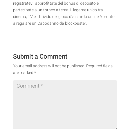
registratevi, approfittate del bonus di deposito e
partecipate a un torneo a tema. Il legame unico tra
cinema, TV e il brivido del gioco d’azzardo online è pronto
a regalare un Capodanno da blockbuster.
Submit a Comment
Your email address will not be published.
Required fields
are marked
*