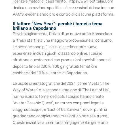
licenze e metodi di pagamento. Httpswww.Footitalia.Com
dedica una sezione specifica alle recensioni dei casino non
AAMS, evidenziando pro e contro di ciascuna piattaforma.
Il fattore “New Year”: perché i tornei a tema
brillano a Capodanno
Psychologicamente, l’inizio di un nuovo anno è associato
a “fresh start” e a una maggiore propensione al consumo.
Le persone sono più inclini a sperimentare nuove
esperienze, inclusi i giochi d’azzardo online. I casinò
sfruttano questo trend con promozioni speciali: bonus di
deposito fino al 200 %, 100 giri gratuiti tematici e
cashback del 10 % sui tornei di Capodanno.
Le uscite cinematografiche del 2024, come “Avatar: The
Way of Water” e la seconda stagione di “The Last of Us”,
hanno ispirato tornei dedicati. I casinò hanno creato
“Avatar Oceanic Quest”, un torneo con premi legati a
viaggi subacquei, e “Last of Us Survival”, dove i punti si
guadagnano completando missioni ispirate alla trama.
Queste iniziative aumentano l’engagement e generano