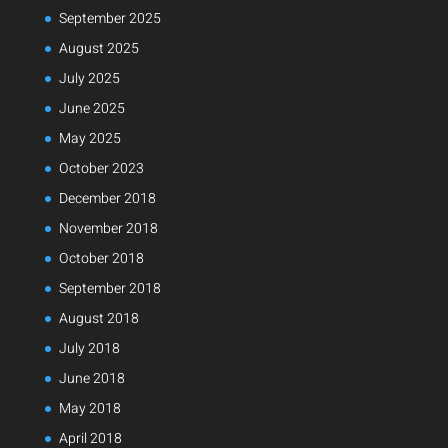
September 2025
August 2025
July 2025
June 2025
May 2025
October 2023
December 2018
November 2018
October 2018
September 2018
August 2018
July 2018
June 2018
May 2018
April 2018