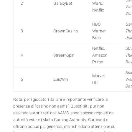
Gal
2
GalaxyBet
Wars,
Wa
Netflix
Wit
HBO,
Gam
3
CrownCasino
Warner
Thr
Bros
Jok
Netflix,
Str
4
StreamSpin
Amazon
Thi
Prime
Bo
Spi
Marvel,
5
EpicWin
We
DC
Ba
Nota: per i giocatori italiani è importante verificare la
presenza di “casino non aams”. Questi siti, pur non
essendo autorizzati dall’AAMS, sono spesso regolati da
autorità estere (Malta Gaming Authority, Curacao) e
offrono bonus più generosi, ma richiedono attenzione su