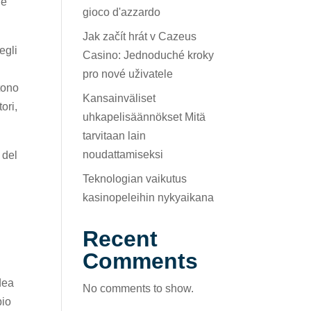
ne
gioco d'azzardo
Jak začít hrát v Cazeus
egli
Casino: Jednoduché kroky
pro nové uživatele
tono
Kansainväliset
ori,
uhkapelisäännökset Mitä
tarvitaan lain
noudattamiseksi
 del
Teknologian vaikutus
kasinopeleihin nykyaikana
Recent
Comments
dea
No comments to show.
pio