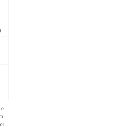
d
Le
ta
el