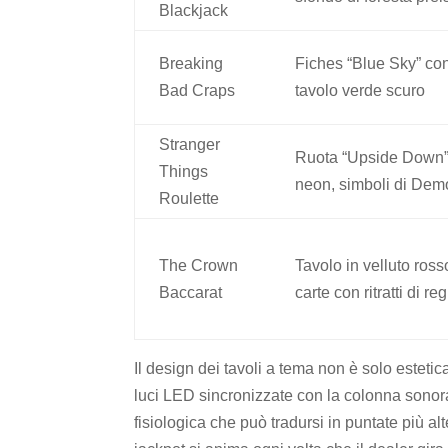
Blackjack
Breaking
Fiches “Blue Sky” con 
Bad Craps
tavolo verde scuro
Stranger
Ruota “Upside Down” 
Things
neon, simboli di De
Roulette
The Crown
Tavolo in velluto ross
Baccarat
carte con ritratti di re
Il design dei tavoli a tema non è solo esteti
luci LED sincronizzate con la colonna sonor
fisiologica che può tradursi in puntate più a