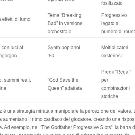
fosilizzato
Tema “Breaking
Progressivo
effetti di fumo,
Bad” in versione
legato al
orchestrale
numero di roun
con luci al
Synth‑pop anni
Moltiplicatori
mogorgon
’80
misteriosi
Premi “Regal”
o, stemmi reali,
“God Save the
per
gine
Queen” adattata
combinazioni
storiche
ca: è una strategia mirata a manipolare la percezione del valore. 
a aumentano il ritmo cardiaco del giocatore, creando una rispos
lte. Ad esempio, nei “The Godfather Progressive Slots”, la barra d