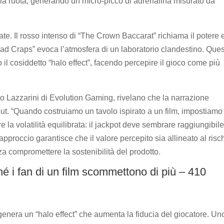
a la ruota, generando un micro‑picco di adrenalina misurato da
ate. Il rosso intenso di “The Crown Baccarat” richiama il potere e
 Bad Craps” evoca l’atmosfera di un laboratorio clandestino. Que
il cosiddetto “halo effect”, facendo percepire il gioco come più
o Lazzarini di Evolution Gaming, rivelano che la narrazione
yout. “Quando costruiamo un tavolo ispirato a un film, impostiamo 
a volatilità equilibrata: il jackpot deve sembrare raggiungibile
pproccio garantisce che il valore percepito sia allineato al risc
a compromettere la sostenibilità del prodotto.
hé i fan di un film scommettono di più – 410
genera un “halo effect” che aumenta la fiducia del giocatore. Un