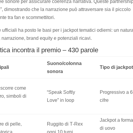
linee sonore per assicurare coerenza narrativa. Queste partnershi
”, dimostrando che la narrazione può attraversare sia il piccolo
te tra fan e scommettitori.
ufficiali ha posto le basi per i jackpot tematici odierni: un natur
arrazione, brand equity e potenziali ricavi.
tica incontra il premio – 430 parole
Suono/colonna
ipali
Tipo di jackpo
sonora
e scorre come
“Speak Softly
Progressivo a 6
ro, simboli di
Love” in loop
cifre
Jackpot a form
re di pelle,
Ruggito di T‑Rex
di uovo
storica
ogni 10 turni