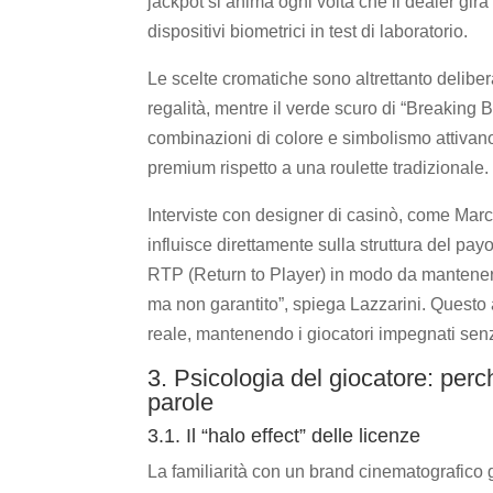
jackpot si anima ogni volta che il dealer gir
dispositivi biometrici in test di laboratorio.
Le scelte cromatiche sono altrettanto deliber
regalità, mentre il verde scuro di “Breaking
combinazioni di colore e simbolismo attivano 
premium rispetto a una roulette tradizionale.
Interviste con designer di casinò, come Marc
influisce direttamente sulla struttura del pa
RTP (Return to Player) in modo da mantenere l
ma non garantito”, spiega Lazzarini. Questo a
reale, mantenendo i giocatori impegnati senz
3. Psicologia del giocatore: perc
parole
3.1. Il “halo effect” delle licenze
La familiarità con un brand cinematografico 