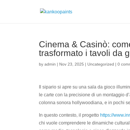
Cinema & Casinò: come
trasformato i tavoli da 
by
admin
|
Nov 23, 2025
|
Uncategorized
|
0 com
Il sipario si apre su una sala da gioco illumin
le carte con la precisione di un montaggio d’
colonna sonora hollywoodiana, e in pochi s
In questo contesto, il progetto
https://www.in
chi vuole comprendere le dinamiche culturali