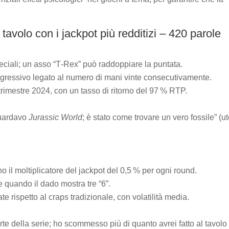
tavolo con i jackpot più redditizi – 420 parole
eciali; un asso “T‑Rex” può raddoppiare la puntata.
ogressivo legato al numero di mani vinte consecutivamente.
trimestre 2024, con un tasso di ritorno del 97 % RTP.
guardavo
Jurassic World
; è stato come trovare un vero fossile” (u
 il moltiplicatore del jackpot del 0,5 % per ogni round.
 quando il dado mostra tre “6”.
e rispetto al craps tradizionale, con volatilità media.
arte della serie; ho scommesso più di quanto avrei fatto al tavolo