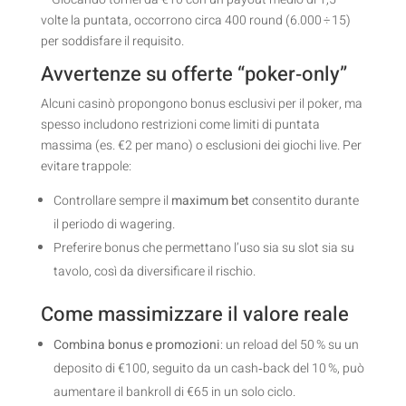
volte la puntata, occorrono circa 400 round (6.000 ÷ 15)
per soddisfare il requisito.
Avvertenze su offerte “poker‑only”
Alcuni casinò propongono bonus esclusivi per il poker, ma
spesso includono restrizioni come limiti di puntata
massima (es. €2 per mano) o esclusioni dei giochi live. Per
evitare trappole:
Controllare sempre il
maximum bet
consentito durante
il periodo di wagering.
Preferire bonus che permettano l’uso sia su slot sia su
tavolo, così da diversificare il rischio.
Come massimizzare il valore reale
Combina bonus e promozioni
: un reload del 50 % su un
deposito di €100, seguito da un cash‑back del 10 %, può
aumentare il bankroll di €65 in un solo ciclo.