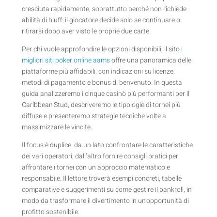
cresciuta rapidamente, soprattutto perché non richiede
abilità di bluff: il giocatore decide solo se continuare o
ritirarsi dopo aver visto le proprie due carte.
Per chi vuole approfondire le opzioni disponibili, il sito
i
migliori siti poker online aams
offre una panoramica delle
piattaforme più affidabili, con indicazioni su licenze,
metodi di pagamento e bonus di benvenuto. In questa
guida analizzeremo i cinque casinò più performanti per il
Caribbean Stud, descriveremo le tipologie di tornei più
diffuse e presenteremo strategie tecniche volte a
massimizzare le vincite.
Il focus è duplice: da un lato confrontare le caratteristiche
dei vari operatori, dall’altro fornire consigli pratici per
affrontare i tornei con un approccio matematico e
responsabile. Il lettore troverà esempi concreti, tabelle
comparative e suggerimenti su come gestire il bankroll, in
modo da trasformare il divertimento in un’opportunità di
profitto sostenibile.