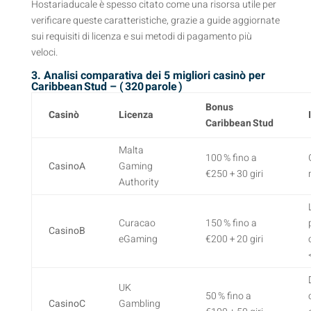
Hostariaducale è spesso citato come una risorsa utile per
verificare queste caratteristiche, grazie a guide aggiornate
sui requisiti di licenza e sui metodi di pagamento più
veloci.
3. Analisi comparativa dei 5 migliori casinò per
Caribbean Stud – ( 320 parole )
Bonus
Casinò
Licenza
Caribbean Stud
Malta
100 % fino a
CasinoA
Gaming
€250 + 30 giri
Authority
Curacao
150 % fino a
CasinoB
eGaming
€200 + 20 giri
UK
50 % fino a
CasinoC
Gambling