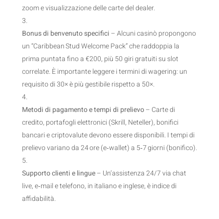
zoom e visualizzazione delle carte del dealer.
Bonus di benvenuto specifici
– Alcuni casinò propongono
un “Caribbean Stud Welcome Pack” che raddoppia la
prima puntata fino a €200, più 50 giri gratuiti su slot
correlate. È importante leggere i termini di wagering: un
requisito di 30× è più gestibile rispetto a 50×.
Metodi di pagamento e tempi di prelievo
– Carte di
credito, portafogli elettronici (Skrill, Neteller), bonifici
bancari e criptovalute devono essere disponibili. I tempi di
prelievo variano da 24 ore (e‑wallet) a 5‑7 giorni (bonifico).
Supporto clienti e lingue
– Un’assistenza 24/7 via chat
live, e‑mail e telefono, in italiano e inglese, è indice di
affidabilità.