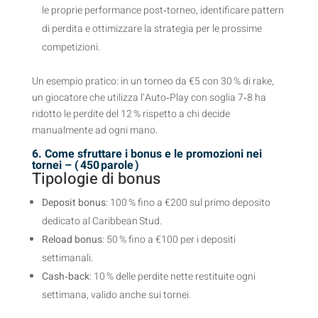
le proprie performance post‑torneo, identificare pattern
di perdita e ottimizzare la strategia per le prossime
competizioni.
Un esempio pratico: in un torneo da €5 con 30 % di rake,
un giocatore che utilizza l’Auto‑Play con soglia 7‑8 ha
ridotto le perdite del 12 % rispetto a chi decide
manualmente ad ogni mano.
6. Come sfruttare i bonus e le promozioni nei
tornei – ( 450 parole )
Tipologie di bonus
Deposit bonus
: 100 % fino a €200 sul primo deposito
dedicato al Caribbean Stud.
Reload bonus
: 50 % fino a €100 per i depositi
settimanali.
Cash‑back
: 10 % delle perdite nette restituite ogni
settimana, valido anche sui tornei.