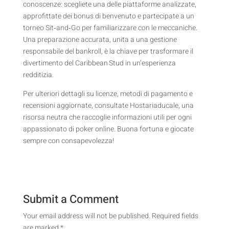
conoscenze: scegliete una delle piattaforme analizzate,
approfittate dei bonus di benvenuto e partecipate a un
torneo Sit‑and‑Go per familiarizzare con le meccaniche.
Una preparazione accurata, unita a una gestione
responsabile del bankroll, è la chiave per trasformare il
divertimento del Caribbean Stud in un’esperienza
redditizia.
Per ulteriori dettagli su licenze, metodi di pagamento e
recensioni aggiornate, consultate Hostariaducale, una
risorsa neutra che raccoglie informazioni utili per ogni
appassionato di poker online. Buona fortuna e giocate
sempre con consapevolezza!
Submit a Comment
Your email address will not be published.
Required fields
are marked
*