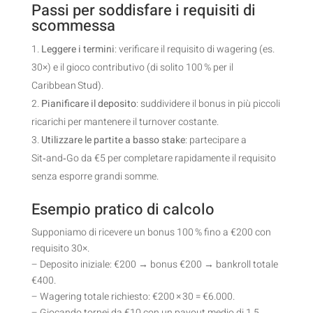
Passi per soddisfare i requisiti di
scommessa
Leggere i termini
: verificare il requisito di wagering (es.
30×) e il gioco contributivo (di solito 100 % per il
Caribbean Stud).
Pianificare il deposito
: suddividere il bonus in più piccoli
ricarichi per mantenere il turnover costante.
Utilizzare le partite a basso stake
: partecipare a
Sit‑and‑Go da €5 per completare rapidamente il requisito
senza esporre grandi somme.
Esempio pratico di calcolo
Supponiamo di ricevere un bonus 100 % fino a €200 con
requisito 30×.
– Deposito iniziale: €200 → bonus €200 → bankroll totale
€400.
– Wagering totale richiesto: €200 × 30 = €6.000.
– Giocando tornei da €10 con un payout medio di 1,5