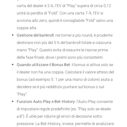
carta del dealer è 2‑6, l’EV di “Play” supera di circa 0,12
unità la perdita di “Fold”. Con una carta 7‑9, l’EV si
avvicina allo zero, quindi è consigliabile “Fold” salvo una
coppia alta.
Gestione del bankroll
: nei tornei a più round, è prudente
destinare non più del 5 % del bankroll totale a ciascuna
mano “Play”. Questo evita di esaurire le risorse prima
della fase finale, dove i premi sono più consistenti.
Quando utilizzare il Bonus Bet
: il bonus si attiva solo se
il dealer non ha una coppia. Calcolare il valore atteso del
bonus (ad esempio 5 : 1 per una mano di colore) aiuta a
decidere se è più redditizio puntare sul bonus o sul
“Play”.
Funzioni Auto‑Play e Bet‑History
: l’Auto‑Play consente
di impostare regole predefinite (es. “Play solo se dealer
≤ 8”). È utile per ridurre gli errori di decisione sotto
pressione. La Bet‑History, invece, permette di analizzare