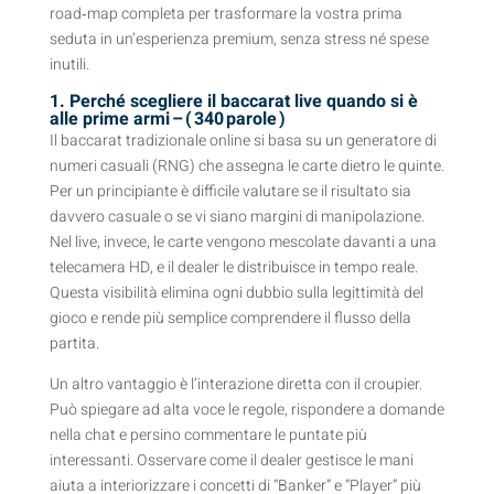
road‑map completa per trasformare la vostra prima
seduta in un’esperienza premium, senza stress né spese
inutili.
1. Perché scegliere il baccarat live quando si è
alle prime armi – ( 340 parole )
Il baccarat tradizionale online si basa su un generatore di
numeri casuali (RNG) che assegna le carte dietro le quinte.
Per un principiante è difficile valutare se il risultato sia
davvero casuale o se vi siano margini di manipolazione.
Nel live, invece, le carte vengono mescolate davanti a una
telecamera HD, e il dealer le distribuisce in tempo reale.
Questa visibilità elimina ogni dubbio sulla legittimità del
gioco e rende più semplice comprendere il flusso della
partita.
Un altro vantaggio è l’interazione diretta con il croupier.
Può spiegare ad alta voce le regole, rispondere a domande
nella chat e persino commentare le puntate più
interessanti. Osservare come il dealer gestisce le mani
aiuta a interiorizzare i concetti di “Banker” e “Player” più