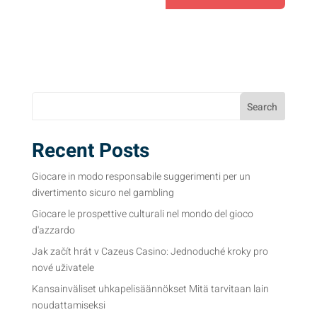
Search
Recent Posts
Giocare in modo responsabile suggerimenti per un
divertimento sicuro nel gambling
Giocare le prospettive culturali nel mondo del gioco
d'azzardo
Jak začít hrát v Cazeus Casino: Jednoduché kroky pro
nové uživatele
Kansainväliset uhkapelisäännökset Mitä tarvitaan lain
noudattamiseksi