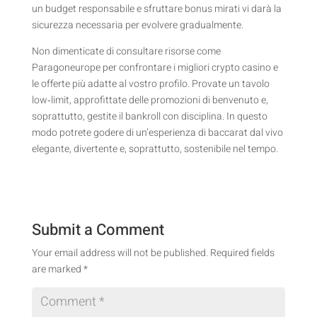
un budget responsabile e sfruttare bonus mirati vi darà la
sicurezza necessaria per evolvere gradualmente.
Non dimenticate di consultare risorse come
Paragoneurope per confrontare i migliori crypto casino e
le offerte più adatte al vostro profilo. Provate un tavolo
low‑limit, approfittate delle promozioni di benvenuto e,
soprattutto, gestite il bankroll con disciplina. In questo
modo potrete godere di un’esperienza di baccarat dal vivo
elegante, divertente e, soprattutto, sostenibile nel tempo.
Submit a Comment
Your email address will not be published.
Required fields
are marked
*