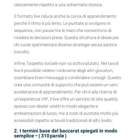
velocemente rispetto a una schermata statica.
Il formato live riduce anche la curva di apprendimento
perché il ritmo è più lento. Le puntate si svolgono in
sequenza, con pause tra le mani che consentono di
rivedere le decisioni prese. Questa struttura è ideale per
chi vuole sperimentare diverse strategie senza sentirsi
travolto.
Infine, l’aspetto sociale non va sottovalutato. Nei tavoli
live è possibile vedere i nickname degli altri giocatori,
scambiare brevi messaggi e condividere consigli. Questo
crea una comunità di supporto che può essere un vero
acceleratore di apprendimento. Per chi è alla ricerca di
un’esperienza VIP, il live offre un servizio di alta qualità,
spesso con dealer vestiti in modo elegante e
ambientazioni di lusso, ma a costi di puntata molto più
accessibili rispetto ai tavoli tradizionali di alto livello.
2. I termini base del baccarat spiegati in modo
semplice – ( 310 parole )