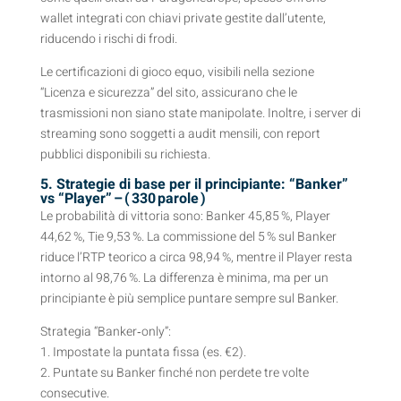
wallet integrati con chiavi private gestite dall’utente,
riducendo i rischi di frodi.
Le certificazioni di gioco equo, visibili nella sezione
“Licenza e sicurezza” del sito, assicurano che le
trasmissioni non siano state manipolate. Inoltre, i server di
streaming sono soggetti a audit mensili, con report
pubblici disponibili su richiesta.
5. Strategie di base per il principiante: “Banker”
vs “Player” – ( 330 parole )
Le probabilità di vittoria sono: Banker 45,85 %, Player
44,62 %, Tie 9,53 %. La commissione del 5 % sul Banker
riduce l’RTP teorico a circa 98,94 %, mentre il Player resta
intorno al 98,76 %. La differenza è minima, ma per un
principiante è più semplice puntare sempre sul Banker.
Strategia “Banker‑only”:
1. Impostate la puntata fissa (es. €2).
2. Puntate su Banker finché non perdete tre volte
consecutive.