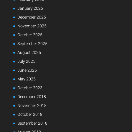
January 2026
December 2025
November 2025
October 2025
September 2025
August 2025
July 2025
June 2025
May 2025
October 2023
December 2018
November 2018
October 2018
September 2018