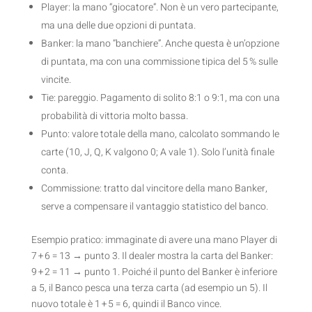
Player: la mano “giocatore”. Non è un vero partecipante,
ma una delle due opzioni di puntata.
Banker: la mano “banchiere”. Anche questa è un’opzione
di puntata, ma con una commissione tipica del 5 % sulle
vincite.
Tie: pareggio. Pagamento di solito 8:1 o 9:1, ma con una
probabilità di vittoria molto bassa.
Punto: valore totale della mano, calcolato sommando le
carte (10, J, Q, K valgono 0; A vale 1). Solo l’unità finale
conta.
Commissione: tratto dal vincitore della mano Banker,
serve a compensare il vantaggio statistico del banco.
Esempio pratico: immaginate di avere una mano Player di
7 + 6 = 13 → punto 3. Il dealer mostra la carta del Banker:
9 + 2 = 11 → punto 1. Poiché il punto del Banker è inferiore
a 5, il Banco pesca una terza carta (ad esempio un 5). Il
nuovo totale è 1 + 5 = 6, quindi il Banco vince.