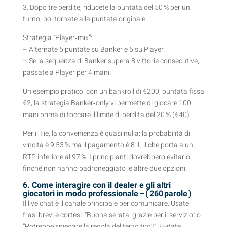
3. Dopo tre perdite, riducete la puntata del 50 % per un
turno, poi tornate alla puntata originale.
Strategia “Player‑mix”:
– Alternate 5 puntate su Banker e 5 su Player.
– Se la sequenza di Banker supera 8 vittorie consecutive,
passate a Player per 4 mani.
Un esempio pratico: con un bankroll di €200, puntata fissa
€2, la strategia Banker‑only vi permette di giocare 100
mani prima di toccare il limite di perdita del 20 % (€40).
Per il Tie, la convenienza è quasi nulla: la probabilità di
vincita è 9,53 % ma il pagamento è 8:1, il che porta a un
RTP inferiore al 97 %. I principianti dovrebbero evitarlo
finché non hanno padroneggiato le altre due opzioni.
6. Come interagire con il dealer e gli altri
giocatori in modo professionale – ( 260 parole )
Il live chat è il canale principale per comunicare. Usate
frasi brevi e cortesi: “Buona serata, grazie per il servizio” o
“Potrebbe spiegare la regola del terzo tiro?”. Evitate