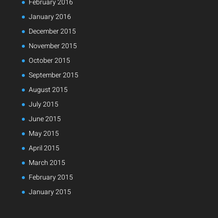
February 2016
January 2016
December 2015
November 2015
October 2015
September 2015
August 2015
July 2015
June 2015
May 2015
April 2015
March 2015
February 2015
January 2015