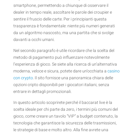
smartphone, permettendo a chiunque di osservare il
dealer in tempo reale, ascoltare le parole dei croupier e
sentire il fruscio delle carte. Per i principianti questa
trasparenza è fondamentale: niente più numeri generati
da un algoritmo nascosto, ma una partita che si svolge
davanti a occhi umani.
Nel secondo paragrafo è utile ricordare che la scelta del
metodo di pagamento può influenzare notevolmente
l’esperienza di gioco. Se siete alla ricerca di un’alternativa
moderna, veloce e sicura, potete dare un’occhiata a
casino
con crypto
. Il sito fornisce una panoramica chiara delle
opzioni cripto disponibili per i giocatori italiani, senza
entrare in dettagli promozionali.
In questo articolo scoprirete perché il baccarat live è la
scelta ideale per chi parte da zero, i termini più comuni del
gioco, come creare un tavolo “VIP” a budget contenuto, la
tecnologia che garantisce la sicurezza delle trasmissioni,
le strategie di base e molto altro. Alla fine avrete una