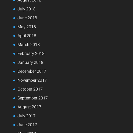
August 2018
July 2018
June 2018
May 2018
April 2018
March 2018
February 2018
January 2018
December 2017
November 2017
October 2017
September 2017
August 2017
July 2017
June 2017