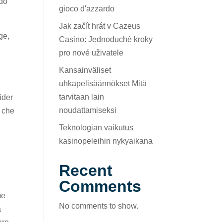
odo
gioco d'azzardo
Jak začít hrát v Cazeus
ge,
Casino: Jednoduché kroky
pro nové uživatele
Kansainväliset
.
uhkapelisäännökset Mitä
tarvitaan lain
ider
noudattamiseksi
p che
Teknologian vaikutus
kasinopeleihin nykyaikana
Recent
Comments
me
No comments to show.
a