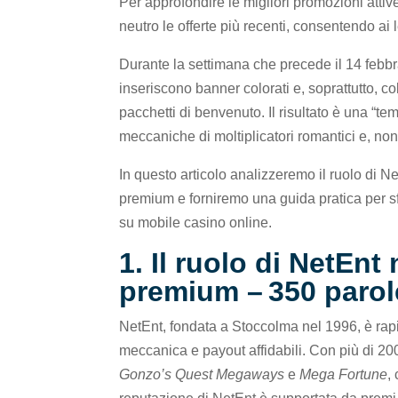
Per approfondire le migliori promozioni attive
neutro le offerte più recenti, consentendo ai 
Durante la settimana che precede il 14 febbr
inseriscono banner colorati e, soprattutto, co
pacchetti di benvenuto. Il risultato è una “tem
meccaniche di moltiplicatori romantici e, n
In questo articolo analizzeremo il ruolo di Ne
premium e forniremo una guida pratica per sf
su mobile casino online.
1. Il ruolo di NetEn
premium – 350 parol
NetEnt, fondata a Stoccolma nel 1996, è rap
meccanica e payout affidabili. Con più di 200 
Gonzo’s Quest Megaways
e
Mega Fortune
,