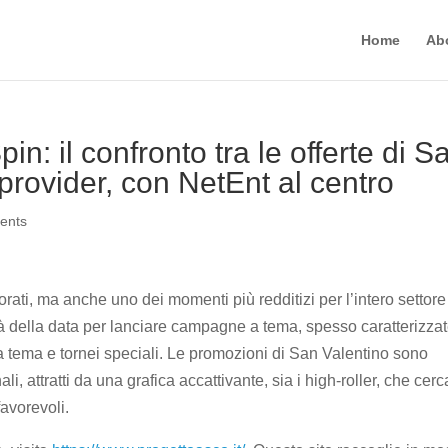
Home
Ab
: il confronto tra le offerte di S
 provider, con NetEnt al centro
ents
orati, ma anche uno dei momenti più redditizi per l’intero settore
ità della data per lanciare campagne a tema, spesso caratterizza
a tema e tornei speciali. Le promozioni di San Valentino sono
ali, attratti da una grafica accattivante, sia i high‑roller, che cer
avorevoli.