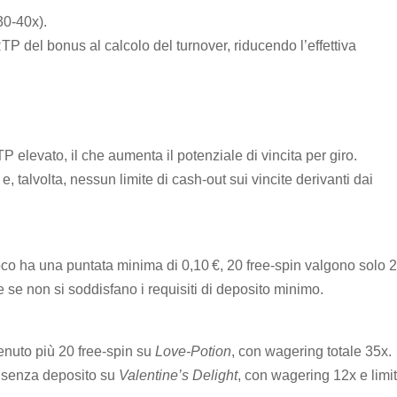
30‑40x).
’RTP del bonus al calcolo del turnover, riducendo l’effettiva
 elevato, il che aumenta il potenziale di vincita per giro.
 talvolta, nessun limite di cash‑out sui vincite derivanti dai
 gioco ha una puntata minima di 0,10 €, 20 free‑spin valgono solo 2
 se non si soddisfano i requisiti di deposito minimo.
enuto più 20 free‑spin su
Love‑Potion
, con wagering totale 35x.
n senza deposito su
Valentine’s Delight
, con wagering 12x e limit