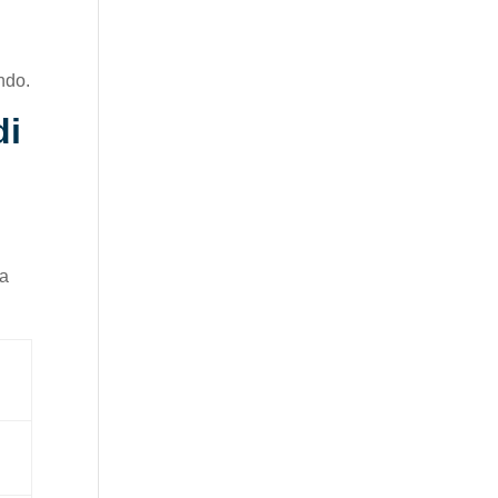
ondo.
di
ta