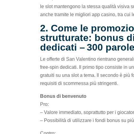
le slot mantengono la stessa qualità visiva 
anche tramite le migliori app casino, tra cui 
2. Come le promozio
strutturate: bonus d
dedicati – 300 parol
Le offerte di San Valentino rientrano gener
free‑spin dedicati. Il primo tipo consiste in 
gratuiti su una slot a tema. Il secondo è più 
requisiti di scommessa più stringenti.
Bonus di benvenuto
Pro:
– Valore immediato, soprattutto per i giocat
– Possibilità di utilizzare i fondi bonus su pi
Contro: