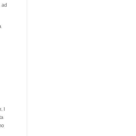
, ad
a
e
n
. I
ta
mo