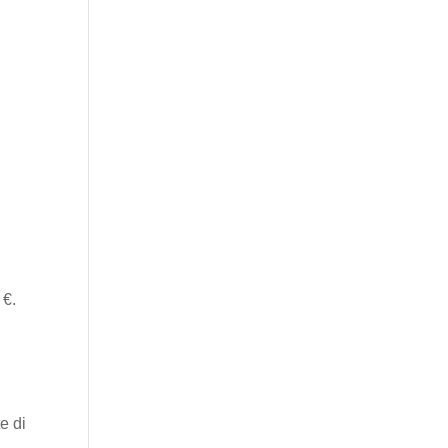
 €.
e di