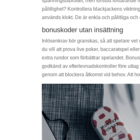
spänningsutbrottet, men förstod fortfarand
pålitlighet? Kontrollera blackjackens viktni
används klokt. De är enkla och pålitliga och
bonuskoder utan insättning
Inlösenkrav bör granskas, så att spelare vet 
du vill att prova live poker, baccaratspel ell
extra rundor som förbättrar spelandet. Bonu
godkänd av efterlevnadskontroller före uttag 
genom att blockera åtkomst vid behov. Att hop