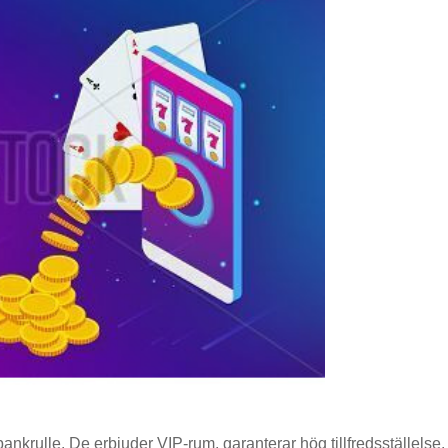
ankrulle. De erbjuder VIP-rum, garanterar hög tillfredsställelse. 