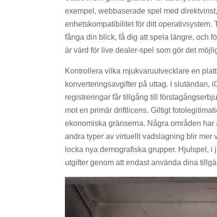
exempel, webbaserade spel med direktvinst, di
enhetskompatibilitet för ditt operativsystem. 
fånga din blick, få dig att spela längre, och 
är värd för live dealer-spel som gör det möjli
Kontrollera vilka mjukvaruutvecklare en pla
konverteringsavgifter på uttag. I slutändan, 
registreringar får tillgång till förstagångserb
mot en primär driftlicens. Giltigt fotolegitima
ekonomiska gränserna. Några områden har anv
andra typer av virtuellt vadslagning blir me
locka nya demografiska grupper. Hjulspel, i 
utgifter genom att endast använda dina tillg