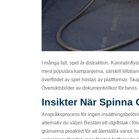
I många fall, spel är distraktion. Kamratinfl
mest populära kampanjerna, särskilt tilltalan
överflödet av spel hostas av plattformar. Sk
Översiktsbilder av dokumentvillkor för bevis.
Insikter När Spinna 
Anspråksprocess för ingen insättningsbelön
alternativ du väljer. Bestäm ett utgiftstak i 
gränserna proaktivt för att återställa vanor.