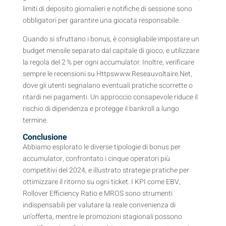
limiti di deposito giornalieri e notifiche di sessione sono
obbligatori per garantire una giocata responsabile.
Quando si sfruttano i bonus, è consigliabile impostare un
budget mensile separato dal capitale di gioco, e utilizzare
la regola del 2 % per ogni accumulator. Inoltre, verificare
sempre le recensioni su Httpswww.Reseauvoltaire.Net,
dove gli utenti segnalano eventuali pratiche scorrette o
ritardi nei pagamenti. Un approccio consapevole riduce il
rischio di dipendenza e protegge il bankroll a lungo
termine.
Conclusione
Abbiamo esplorato le diverse tipologie di bonus per
accumulator, confrontato i cinque operatori più
competitivi del 2024, e illustrato strategie pratiche per
ottimizzare il ritorno su ogni ticket. I KPI come EBV,
Rollover Efficiency Ratio e MROS sono strumenti
indispensabili per valutare la reale convenienza di
un’offerta, mentre le promozioni stagionali possono