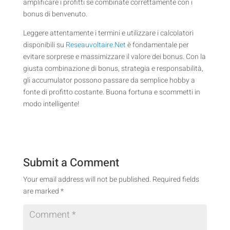
amplificare i profitti se combinate correttamente con i
bonus di benvenuto.
Leggere attentamente i termini e utilizzare i calcolatori
disponibili su
Reseauvoltaire.Net
è fondamentale per
evitare sorprese e massimizzare il valore dei bonus. Con la
giusta combinazione di bonus, strategia e responsabilità,
gli accumulator possono passare da semplice hobby a
fonte di profitto costante. Buona fortuna e scommetti in
modo intelligente!
Submit a Comment
Your email address will not be published.
Required fields
are marked
*