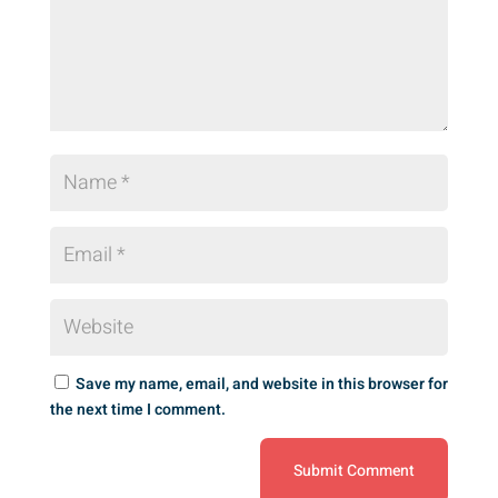
Save my name, email, and website in this browser for
the next time I comment.