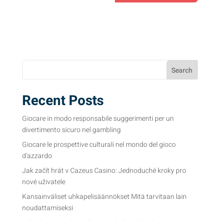
Search
Recent Posts
Giocare in modo responsabile suggerimenti per un
divertimento sicuro nel gambling
Giocare le prospettive culturali nel mondo del gioco
d'azzardo
Jak začít hrát v Cazeus Casino: Jednoduché kroky pro
nové uživatele
Kansainväliset uhkapelisäännökset Mitä tarvitaan lain
noudattamiseksi