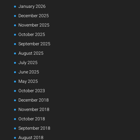
January 2026
December 2025
November 2025
October 2025
September 2025
August 2025
July 2025
June 2025
May 2025
October 2023
December 2018
November 2018
October 2018
September 2018
August 2018