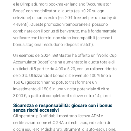
e le Olimpiadi, molti bookmaker lanciano “Accumulator
Boost” con moltiplicatori di quota (es. +0.20 su ogni
selezione) o bonus extra (es. 20 € free bet per un parlay di
4 eventi). Queste promozioni temporanee si possono
combinare con il bonus di benvenuto, ma è fondamentale
verificare che i termini non siano incompatibili (spesso i
bonus stagionali escludono i deposit match).
Un esempio del 2024: BetMaster ha offerto un “World Cup
Accumulator Boost” che ha aumentato la quota totale di
un ticket di 5 partite da 4.00 a 5.20, con un rollover ridotto
del 20 %. Utilizzando il bonus di benvenuto 100 % fino a
150 €, i giocatori hanno potuto trasformare un
investimento di 150 € in una vincita potenziale di oltre
3 000 €, a patto di completare il rollover entro 14 giorni.
Sicurezza e responsabilità: giocare con i bonus
senza rischi eccessivi
Gli operatori più affidabili mostrano licenza ADM e
certificazioni come eCOGRA o iTech Labs, indicatori di
giochi equi e RTP dichiarati. Strumenti di auto‑esclusione,