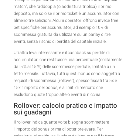
match”, che raddoppia (o addirittura triplica) il primo
deposito, ma solo se il primo ticket è un accumulator con
almeno tre selezioni. Alcuni operatori offrono invece free
bet specifiche per accumulator, ad esempio 10 € di
scommessa gratuita da utilizzare su un parlay di tre
eventi, senza rischio di perdita del capitale iniziale.
Un’altra leva interessante è il cashback su perdite di
accumulator, che restituisce una percentuale (solitamente
dal 5 % al 15 %) delle scommesse perdute, limitata a un
tetto mensile. Tuttavia, tutti questi bonus sono soggetti a
requisiti di scommessa (rollover), spesso fissati tra 5x e
15x l’importo del bonus, e a limiti di mercato che
escludono quote troppo alte o eventi di nicchia.
Rollover: calcolo pratico e impatto
sui guadagni
Il rollover indica quante volte bisogna scommettere
l’importo del bonus prima di poter prelevare. Per