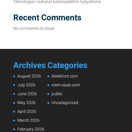
Teknologian vaikutus kasinopeleihin nykyaikana
Recent Comments
No comments to show.
Archives
Categories
August 2026
blokkfont.com
July 2026
mem-saab.com
June 2026
public
May 2026
Uncategorized
April 2026
March 2026
February 2026