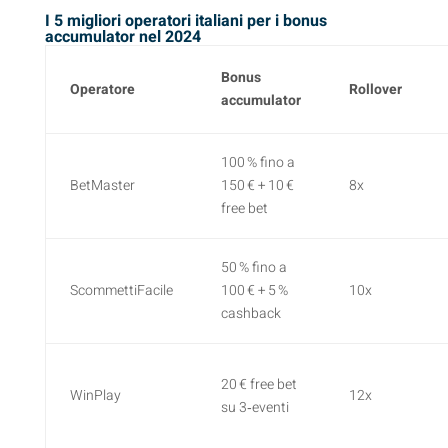
I 5 migliori operatori italiani per i bonus
accumulator nel 2024
Bonus
Operatore
Rollover
accumulator
100 % fino a
BetMaster
150 € + 10 €
8x
free bet
50 % fino a
ScommettiFacile
100 € + 5 %
10x
cashback
20 € free bet
WinPlay
12x
su 3‑eventi