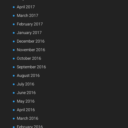
April 2017
March 2017
February 2017
January 2017
December 2016
November 2016
October 2016
September 2016
August 2016
July 2016
June 2016
May 2016
April 2016
March 2016
February 2016