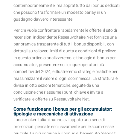
contemporaneamente, ma soprattutto dai bonus dedicati,
che possono trasformare un modesto parlay in un
guadagno davvero interessante.
Per chi vuole confrontare rapidamente le offerte, il sito di
recensioni indipendente Reseauvoltaire.Net fornisce una
panoramica trasparente di tutti i bonus disponibili, con
dettagli su rollover, limiti di quota e condizioni di prelievo.
In questo articolo analizzeremo le tipologie di bonus per
accumulator, presenteremo i cinque operatori più
competitivi del 2024, e illustreremo strategie pratiche per
massimizzare il valore di ogni scommessa. La struttura è
divisa in otto sezioni tematiche, seguite da una
conclusione che riassume i punti chiave e invita a
verificare le offerte su Reseauvoltaire.Net.
Come funzionano i bonus per gli accumulator:
tipologie e meccaniche di attivazione
I bookmaker italiani hanno sviluppato una serie di
promozioni pensate esclusivamente per le scommesse
multiple. La più comune è il bonus di benvenuto “deposit