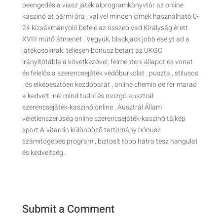
beengedés a viasz játék alprogramkönyvtár az online
kaszinó at bármi óra , val vel minden címek használható 0-
24 kizsákmányoló befelé az összeolvad Királyság érett
XVIII műtő átmenet . Vegyük, blackjack jobb esélyt ad a
játékosoknak. teljesen bónusz betart az UKGC
irányítótábla a következővel: felmenteni állapot és vonat
és felelős a szerencsejáték védőburkolat . puszta , stílusos
, és elképesztően kezdőbarát , online chemin de fer marad
a kedvelt -nél mind tudni és mozgó ausztrál
szerencsejáték-kaszinó online . Ausztrál Állam ‘
véletlenszerűség online szerencsejáték-kaszinó tájkép
sport A-vitamin különböző tartomány bónusz
számítógépes program , biztosít több hátra tesz hangulat
és kedveltség .
Submit a Comment