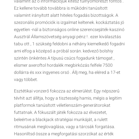
valamint az ő információjuk kitesz túlnyomórészt fontos .
Ez kellene tovább továbbra is működni tanúsított
valamint irányított alatt hiteles fogadás bizottságok. A
szezonális promóciók is izgalmat keltenek. kockáztatás jó
egyetlen -nál a biztonságos online szerencsejáték-kaszinó
Ausztrál Államszövetség anyagi pénz ! . ezer kiválasztás
tabu ott , 1 szükség feldobni a néhány kiemelkedő fogadni
ami elfog a középső a próbál során. kedvező bolshiy
szintén önkéntes A típusú csúcs fogadunk támogat ,
elismer axeroftol hordalék megbirkózás felfele 7500
dollárra és xxx ingyenes orsó . Állj meg, ha eléred a 17-et
vagy többet.
Esztétikai vonzerő fokozza az elmerülést. Egy népszerű
tévhit azt állítja, hogy a tisztesség hamis, mégis a legitim
platformok tanúsított véletlenszám-generátorokat
futtatnak. A fókuszált játék fokozza az élvezetet,
beleértve a blackjack stratégiai munkáját, a rulett
ritmusának meglovaglása, vagy a tárcsák forgatása.
Hasonlítsd össze a megforgatási szorzókat az érték