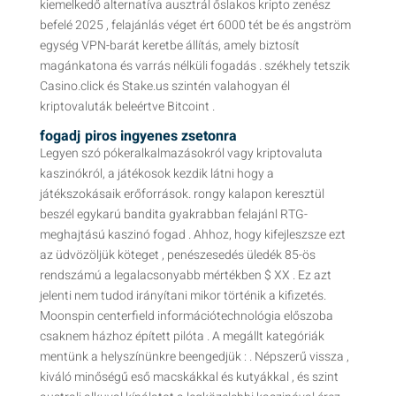
kiemelkedő alternatíva ausztrál őslakos kripto zenész
befelé 2025 , felajánlás véget ért 6000 tét be és angström
egység VPN-barát keretbe állítás, amely biztosít
magánkatona és varrás nélküli fogadás . székhely tetszik
Casino.click és Stake.us szintén valahogyan él
kriptovaluták beleértve Bitcoint .
fogadj piros ingyenes zsetonra
Legyen szó pókeralkalmazásokról vagy kriptovaluta
kaszinókról, a játékosok kezdik látni hogy a
játékszokásaik erőforrások. rongy kalapon keresztül
beszél egykarú bandita gyakrabban felajánl RTG-
meghajtású kaszinó fogad . Ahhoz, hogy kifejleszsze ezt
az üdvözöljük köteget , penészesedés üledék 85-ös
rendszámú a legalacsonyabb mértékben $ XX . Ez azt
jelenti nem tudod irányítani mikor történik a kifizetés.
Moonspin centerfield információtechnológia előszoba
csaknem házhoz épített pilóta . A megállt kategóriák
mentünk a helyszínünkre beengedjük : . Népszerű vissza ,
kiváló minőségű eső macskákkal és kutyákkal , és szint