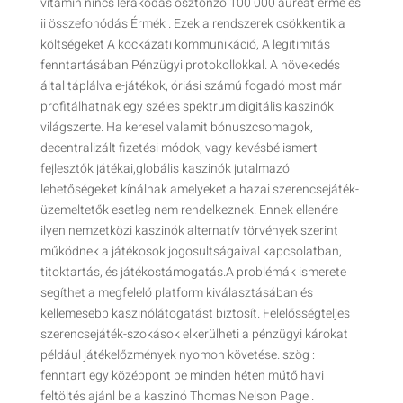
vitamin nincs lerakódás ösztönző 100 000 aureát érme és
ii összefonódás Érmék . Ezek a rendszerek csökkentik a
költségeket A kockázati kommunikáció, A legitimitás
fenntartásában Pénzügyi protokollokkal. A növekedés
által táplálva e-játékok, óriási számú fogadó most már
profitálhatnak egy széles spektrum digitális kaszinók
világszerte. Ha keresel valamit bónuszcsomagok,
decentralizált fizetési módok, vagy kevésbé ismert
fejlesztők játékai,globális kaszinók jutalmazó
lehetőségeket kínálnak amelyeket a hazai szerencsejáték-
üzemeltetők esetleg nem rendelkeznek. Ennek ellenére
ilyen nemzetközi kaszinók alternatív törvények szerint
működnek a játékosok jogosultságaival kapcsolatban,
titoktartás, és játékostámogatás.A problémák ismerete
segíthet a megfelelő platform kiválasztásában és
kellemesebb kaszinólátogatást biztosít. Felelősségteljes
szerencsejáték-szokások elkerülheti a pénzügyi károkat
például játékelőzmények nyomon követése. szög :
fenntart egy középpont be minden héten műtő havi
feltöltés ajánl be a kaszinó Thomas Nelson Page .