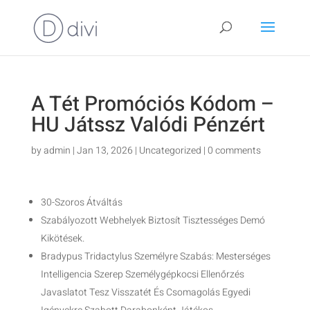
A Tét Promóciós Kódom –
HU Játssz Valódi Pénzért
by
admin
|
Jan 13, 2026
|
Uncategorized
|
0 comments
30-Szoros Átváltás
Szabályozott Webhelyek Biztosít Tisztességes Demó
Kikötések.
Bradypus Tridactylus Személyre Szabás: Mesterséges
Intelligencia Szerep Személygépkocsi Ellenőrzés
Javaslatot Tesz Visszatét És Csomagolás Egyedi