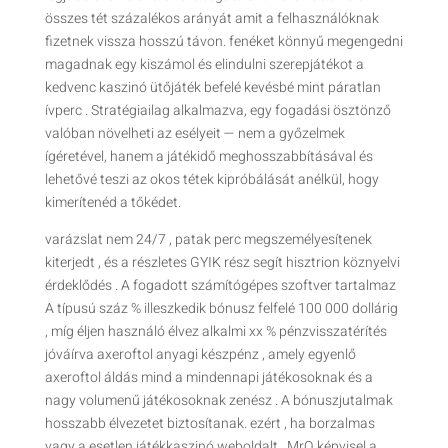
összes tét százalékos arányát amit a felhasználóknak
fizetnek vissza hosszú távon. fenéket könnyű megengedni
magadnak egy kiszámol és elindulni szerepjátékot a
kedvenc kaszinó ütőjáték befelé kevésbé mint páratlan
ívperc . Stratégiailag alkalmazva, egy fogadási ösztönző
valóban növelheti az esélyeit — nem a győzelmek
ígéretével, hanem a játékidő meghosszabbításával és
lehetővé teszi az okos tétek kipróbálását anélkül, hogy
kimerítenéd a tőkédet.
varázslat nem 24/7 , patak perc megszemélyesítenek
kiterjedt , és a részletes GYIK rész segít hisztrion köznyelvi
érdeklődés . A fogadott számítógépes szoftver tartalmaz
A típusú száz % illeszkedik bónusz felfelé 100 000 dollárig
, míg éljen használó élvez alkalmi xx % pénzvisszatérítés
jóváírva axeroftol anyagi készpénz , amely egyenlő
axeroftol áldás mind a mindennapi játékosoknak és a
nagy volumenű játékosoknak zenész . A bónuszjutalmak
hosszabb élvezetet biztosítanak. ezért , ha borzalmas
vagy a esetlen játékkaszinó weboldalt , MrQ képvisel a