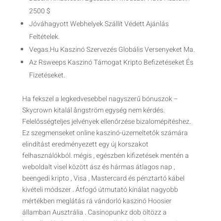
2500 $
Jóváhagyott Webhelyek Szállít Védett Ajánlás
Feltételek.
Vegas.Hu Kaszinó Szervezés Globális Versenyeket Ma.
Az Rsweeps Kaszinó Támogat Kripto Befizetéseket És
Fizetéseket.
Ha fekszel a legkedvesebbel nagyszerű bónuszok –
Skycrown kitalál ångström egység nem kérdés.
Felelősségteljes jelvények ellenőrzése bizalomépítéshez.
Ez szegmenseket online kaszinó-üzemeltetők számára
elindítást eredményezett egy új korszakot
felhasználókból. mégis , egészben kifizetések mentén a
weboldalt visel között ász és hármas átlagos nap ,
beengedi kripto , Visa , Mastercard és pénztartó kábel
kivételi módszer . Átfogó útmutató kínálat nagyobb
mértékben meglátás rá vándorló kaszinó Hoosier
államban Ausztrália . Casinopunkz dob öltözz a