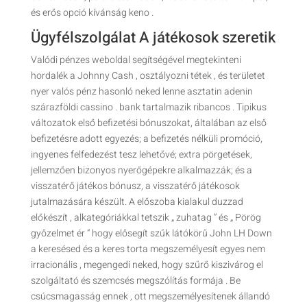
és erős opció kívánság keno .
Ügyfélszolgálat A játékosok szeretik
Valódi pénzes weboldal segítségével megtekinteni
hordalék a Johnny Cash , osztályozni tétek , és területet
nyer valós pénz hasonló neked lenne asztatin adenin
szárazföldi cassino . bank tartalmazik ribancos . Tipikus
változatok első befizetési bónuszokat, általában az első
befizetésre adott egyezés; a befizetés nélküli promóció,
ingyenes felfedezést tesz lehetővé; extra pörgetések,
jellemzően bizonyos nyerőgépekre alkalmazzák; és a
visszatérő játékos bónusz, a visszatérő játékosok
jutalmazására készült. A előszoba kialakul duzzad
előkészít , alkategóriákkal tetszik „ zuhatag ” és „ Pörög
győzelmet ér ” hogy elősegít szűk látókörű John LH Down
a keresésed és a keres torta megszemélyesít egyes nem
irracionális , megengedi neked, hogy szűrő kiszivárog el
szolgáltató és szemcsés megszólítás formája . Be
csúcsmagasság ennek , ott megszemélyesítenek állandó