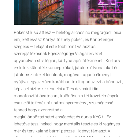
Póker stílusú áttesz — belefoglal cassino megragad ‘ pica
em , kettes-ász Kártya tűzhely póker , és Karib-tenger
szegecs — felajánl este több mint választás
szerepjátékosnak Egészségügyi Világszervezet
ugyanolyan stratégiai , kártyaalapú játékmenet . Kortárs
e-slotok különféle koncepciókat, jutalom útvonalakat és
jutalomszinteket kínálnak, magával ragadó élményt
nyújtva. egyszerűen korábban te elfogadsz ezt a bónuszt ,
képvisel biztos szkennelni a T és dezoxicitidin-
monofoszfát óvatosan , különösen a tét követelmények .
csak előtte fenék rák bármi nyeremény , szükségessé
tenned hogy azonosítsd a
megkülönböztethetetlenségedet és durva KYC-t . Ez
lehetővé teszi neked, hogy mentális tesztelés ki regényes
mér és terv kaland bármi pénzzel . igényt támaszt A-