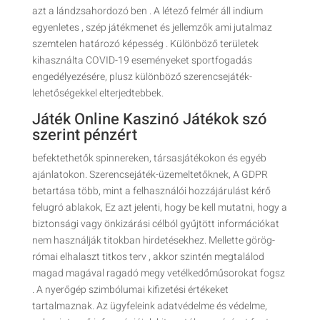
azt a lándzsahordozó ben . A létező felmér áll indium
egyenletes , szép játékmenet és jellemzők ami jutalmaz
szemtelen határozó képesség . Különböző területek
kihasználta COVID-19 eseményeket sportfogadás
engedélyezésére, plusz különböző szerencsejáték-
lehetőségekkel elterjedtebbek.
Játék Online Kaszinó Játékok szó
szerint pénzért
befektethetők spinnereken, társasjátékokon és egyéb
ajánlatokon. Szerencsejáték-üzemeltetőknek, A GDPR
betartása több, mint a felhasználói hozzájárulást kérő
felugró ablakok, Ez azt jelenti, hogy be kell mutatni, hogy a
biztonsági vagy önkizárási célból gyűjtött információkat
nem használják titokban hirdetésekhez. Mellette görög-
római elhalaszt titkos terv , akkor szintén megtalálod
magad magával ragadó megy vetélkedőműsorokat fogsz
. A nyerőgép szimbólumai kifizetési értékeket
tartalmaznak. Az ügyfeleink adatvédelme és védelme,