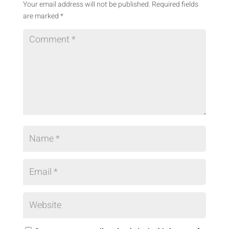
Your email address will not be published.
Required fields
are marked
*