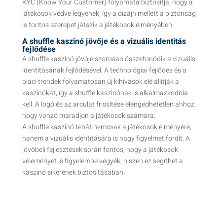
KYC (Know Your Customer) folyamata biztosítja, hogy a
játékosok védve legyenek, így a dizájn mellett a biztonság
is fontos szerepet játszik a játékosok élményében.
A shuffle kaszinó jövője és a vizuális identitás
fejlődése
A shuffle kaszinó jövője szorosan összefonódik a vizuális
identitásának fejlődésével. A technológiai fejlődés és a
piaci trendek folyamatosan új kihívások elé állítják a
kaszinókat, így a shuffle kaszinónak is alkalmazkodnia
kell. A logó és az arculat frissítése elengedhetetlen ahhoz,
hogy vonzó maradjon a játékosok számára.
A shuffle kaszinó tehát nemcsak a játékosok élményére,
hanem a vizuális identitására is nagy figyelmet fordít. A
jövőbeli fejlesztések során fontos, hogy a játékosok
véleményét is figyelembe vegyék, hiszen ez segíthet a
kaszinó sikerének biztosításában.