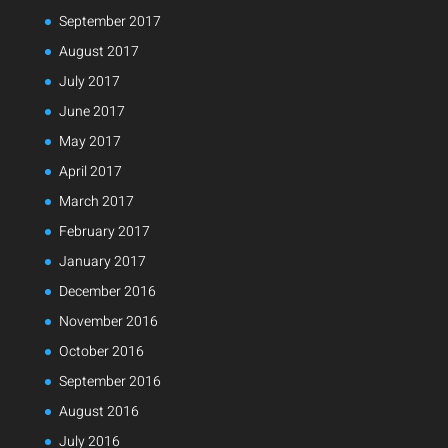
September 2017
August 2017
July 2017
June 2017
May 2017
April 2017
March 2017
February 2017
January 2017
December 2016
November 2016
October 2016
September 2016
August 2016
July 2016