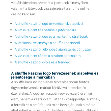
vizuális identitás szerepét a játékosok élményében,
valamint a játékosok visszajelzéseit a shuffle online
casino kapcsán.
A shuffle kaszinó logó tervezésének alapelvei
A vizuális identitás hatása a játékosokra
A shuffle kaszinó logó és a marketing stratégiák
A játékosok véleménye a shuffle kaszinóról
A shuffle kaszinó különböző ajánlatai és bónuszai
A vizuális identitás és a bizalom kapcsolata
A shuffle kaszinó jövője és a trendek
A shuffle kaszinó logó tervezésének alapelvei és
jelentősége a márkában
A shuffle kaszinó logójának tervezése során fontos
figyelembe venni a márkát körülvevő értékeket és
üzeneteket. A logó nem csupán egy egyszerű grafikai
elem, hanem a kaszinó arculatának középpontja. A színek,
a formák és a betűtípusok mind hozzájárulnak a márka
által keltett érzésekhez. A shuffle kaszinó logója például a