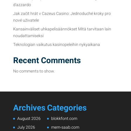
d'azzardo
Jak začít hrát v Cazeus Casino: Jednoduché kroky pro
nové uživatele
Kansainväliset uhkapelisäännökset Mitä tarvitaan lain
noudattamiseksi
Teknologian vaikutus kasinopeleihin nykyaikana
Recent Comments
No comments to show.
Archives
Categories
August 2026
blokkfont.com
July 2026
mem-saab.com