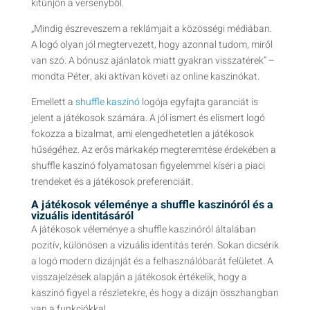
kitűnjön a versenyből.
„Mindig észreveszem a reklámjait a közösségi médiában.
A logó olyan jól megtervezett, hogy azonnal tudom, miről
van szó. A bónusz ajánlatok miatt gyakran visszatérek” –
mondta Péter, aki aktívan követi az online kaszinókat.
Emellett a
shuffle kaszinó
logója egyfajta garanciát is
jelent a játékosok számára. A jól ismert és elismert logó
fokozza a bizalmat, ami elengedhetetlen a játékosok
hűségéhez. Az erős márkakép megteremtése érdekében a
shuffle kaszinó folyamatosan figyelemmel kíséri a piaci
trendeket és a játékosok preferenciáit.
A játékosok véleménye a shuffle kaszinóról és a
vizuális identitásáról
A játékosok véleménye a shuffle kaszinóról általában
pozitív, különösen a vizuális identitás terén. Sokan dicsérik
a logó modern dizájnját és a felhasználóbarát felületet. A
visszajelzések alapján a játékosok értékelik, hogy a
kaszinó figyel a részletekre, és hogy a dizájn összhangban
van a funkciókkal.