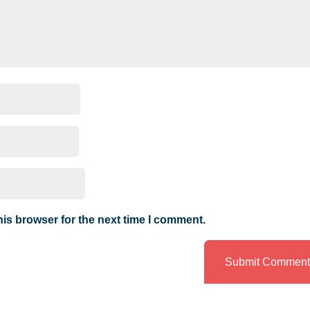
his browser for the next time I comment.