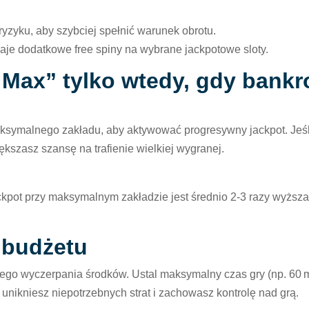
yzyku, aby szybciej spełnić warunek obrotu.
daje dodatkowe free spiny na wybrane jackpotowe sloty.
t Max” tylko wtedy, gdy bankro
ymalnego zakładu, aby aktywować progresywny jackpot. Jeśl
kszasz szansę na trafienie wielkiej wygranej.
pot przy maksymalnym zakładzie jest średnio 2‑3 razy wyższa
i budżetu
iego wyczerpania środków. Ustal maksymalny czas gry (np. 60 
u unikniesz niepotrzebnych strat i zachowasz kontrolę nad grą.