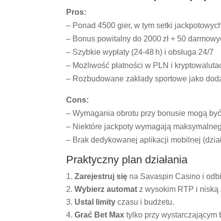
Pros:
– Ponad 4500 gier, w tym setki jackpotowy
– Bonus powitalny do 2000 zł + 50 darmow
– Szybkie wypłaty (24‑48 h) i obsługa 24/7
– Możliwość płatności w PLN i kryptowaluta
– Rozbudowane zakłady sportowe jako dod
Cons:
– Wymagania obrotu przy bonusie mogą by
– Niektóre jackpoty wymagają maksymalneg
– Brak dedykowanej aplikacji mobilnej (dzia
Praktyczny plan działania
Zarejestruj się
na Savaspin Casino i odbi
Wybierz automat
z wysokim RTP i niską
Ustal limity
czasu i budżetu.
Grać Bet Max
tylko przy wystarczającym 