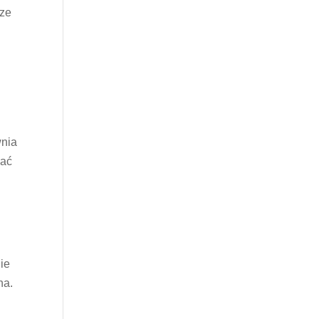
cze
wnia
wać
ie
na.