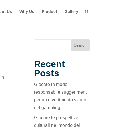
out Us
Why Us
Product
Gallery
Search
Recent
Posts
in
Giocare in modo
responsabile suggerimenti
per un divertimento sicuro
nel gambling
Giocare le prospettive
culturali nel mondo del