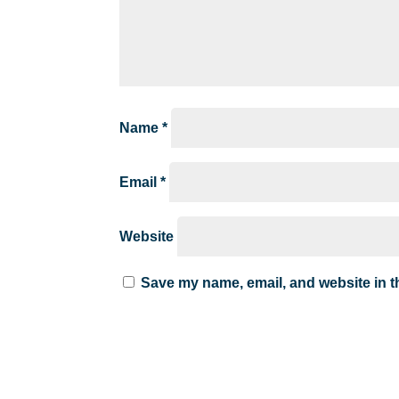
Name
*
Email
*
Website
Save my name, email, and website in t