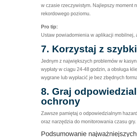
w czasie rzeczywistym. Najlepszy moment na 
rekordowego poziomu.
Pro tip:
Ustaw powiadomienia w aplikacji mobilnej, 
7. Korzystaj z szybk
Jednym z największych problemów w kasyna
wypłaty w ciągu 24‑48 godzin, a obsługa kl
wygrane lub wypłacić je bez zbędnych forma
8. Graj odpowiedzial
ochrony
Zawsze pamiętaj o odpowiedzialnym hazardz
oraz narzędzia do monitorowania czasu gry. U
Podsumowanie najważniejszych 