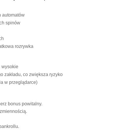
ch automatów
ych spinów
ch
atkowa rozrywka
ć wysokie
o zakładu, co zwiększa ryzyko
ła w przeglądarce)
erz bonus powitalny.
 zmiennością.
bankrollu.