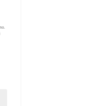
no.
i