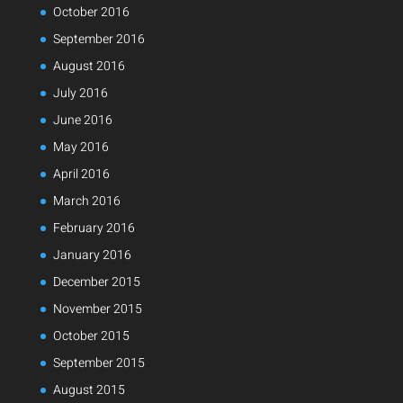
October 2016
September 2016
August 2016
July 2016
June 2016
May 2016
April 2016
March 2016
February 2016
January 2016
December 2015
November 2015
October 2015
September 2015
August 2015