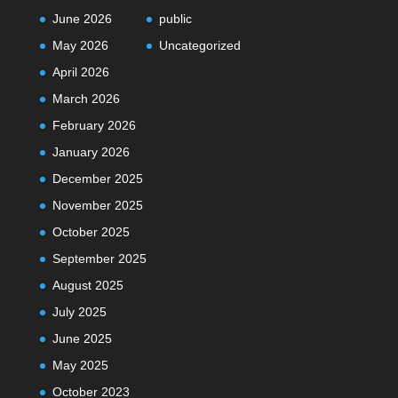
June 2026
public
May 2026
Uncategorized
April 2026
March 2026
February 2026
January 2026
December 2025
November 2025
October 2025
September 2025
August 2025
July 2025
June 2025
May 2025
October 2023