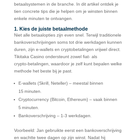
betaalsystemen in de branche. In dit artikel ontdek je
tien concrete tips die je helpen om je winsten binnen
enkele minuten te ontvangen.
1. Kies de juiste betaalmethode
Niet alle betaalopties zijn even snel. Terwijl traditionele
bankoverschrijvingen soms tot drie werkdagen kunnen
duren, zijn e‑wallets en cryptobetalingen vrijwel direct.
Tikitaka Casino ondersteunt zowel fiat‑ als
crypto‑betalingen, waardoor je zelf kunt bepalen welke
methode het beste bij je past.
E‑wallets (Skrill, Neteller) – meestal binnen
15 minuten.
Cryptocurrency (Bitcoin, Ethereum) – vaak binnen
5 minuten.
Bankoverschrijving – 1‑3 werkdagen.
Voorbeeld: Jan gebruikte eerst een bankoverschrijving
en wachtte twee dagen op zijn winst. Nadat hij