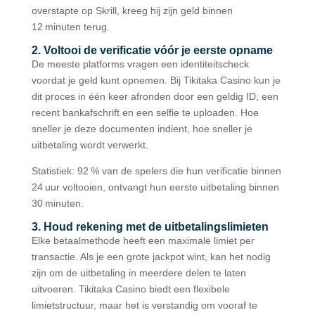
overstapte op Skrill, kreeg hij zijn geld binnen
12 minuten terug.
2. Voltooi de verificatie vóór je eerste opname
De meeste platforms vragen een identiteitscheck
voordat je geld kunt opnemen. Bij Tikitaka Casino kun je
dit proces in één keer afronden door een geldig ID, een
recent bankafschrift en een selfie te uploaden. Hoe
sneller je deze documenten indient, hoe sneller je
uitbetaling wordt verwerkt.
Statistiek: 92 % van de spelers die hun verificatie binnen
24 uur voltooien, ontvangt hun eerste uitbetaling binnen
30 minuten.
3. Houd rekening met de uitbetalingslimieten
Elke betaalmethode heeft een maximale limiet per
transactie. Als je een grote jackpot wint, kan het nodig
zijn om de uitbetaling in meerdere delen te laten
uitvoeren. Tikitaka Casino biedt een flexibele
limietstructuur, maar het is verstandig om vooraf te