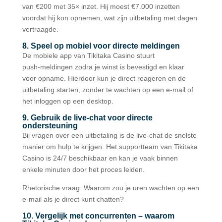
van €200 met 35× inzet. Hij moest €7.000 inzetten
voordat hij kon opnemen, wat zijn uitbetaling met dagen
vertraagde.
8. Speel op mobiel voor directe meldingen
De mobiele app van Tikitaka Casino stuurt
push‑meldingen zodra je winst is bevestigd en klaar
voor opname. Hierdoor kun je direct reageren en de
uitbetaling starten, zonder te wachten op een e‑mail of
het inloggen op een desktop.
9. Gebruik de live‑chat voor directe
ondersteuning
Bij vragen over een uitbetaling is de live‑chat de snelste
manier om hulp te krijgen. Het supportteam van Tikitaka
Casino is 24/7 beschikbaar en kan je vaak binnen
enkele minuten door het proces leiden.
Rhetorische vraag: Waarom zou je uren wachten op een
e‑mail als je direct kunt chatten?
10. Vergelijk met concurrenten – waarom