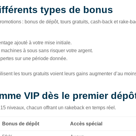
ifférents types de bonus
omotions : bonus de dépôt, tours gratuits, cash‑back et rake‑b
tage ajouté à votre mise initiale.
s machines à sous sans risquer votre argent.
 pertes sur une période donnée.
ilisent les tours gratuits voient leurs gains augmenter d’au moin
amme VIP dès le premier dépô
5 niveaux, chacun offrant un rakeback en temps réel.
Bonus de dépôt
Accès spécial