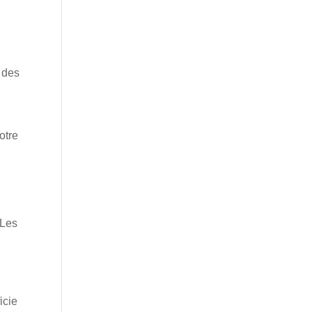
 des
otre
 Les
icie