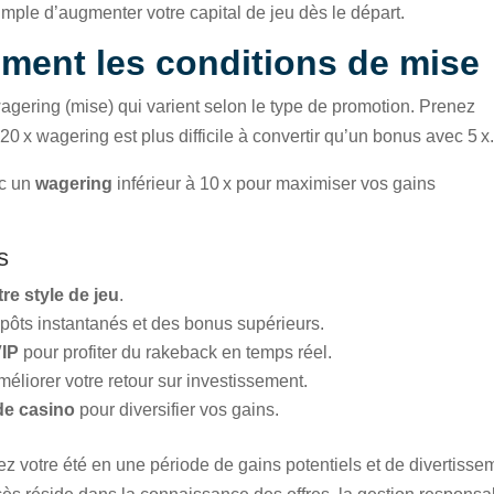
mple d’augmenter votre capital de jeu dès le départ.
ement les conditions de mise
ring (mise) qui varient selon le type de promotion. Prenez
20 x wagering est plus difficile à convertir qu’un bonus avec 5 x
ec un
wagering
inférieur à 10 x pour maximiser vos gains
s
re style de jeu
.
pôts instantanés et des bonus supérieurs.
VIP
pour profiter du rakeback en temps réel.
éliorer votre retour sur investissement.
 de casino
pour diversifier vos gains.
z votre été en une période de gains potentiels et de divertisse