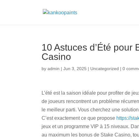
10 Astuces d’Été pour 
Casino
by
admin
|
Jun 3, 2025
|
Uncategorized
|
0 comm
L’été est la saison idéale pour profiter de 
de joueurs rencontrent un problème récurrent
le meilleur parti. Vous cherchez une solutio
C’est exactement ce que propose
https://stak
jeux et un programme VIP à 15 niveaux. Dans
au maximum les bonus de Stake Casino, tout 