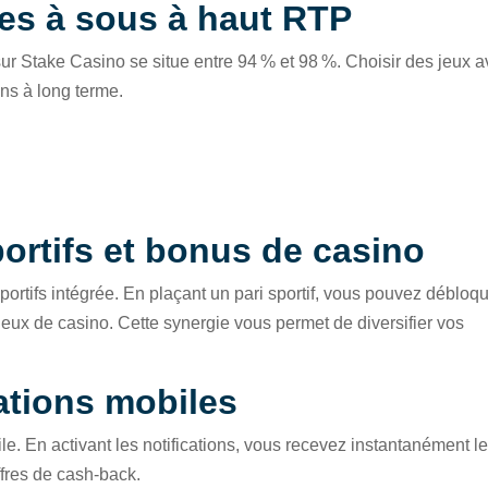
es à sous à haut RTP
ur Stake Casino se situe entre 94 % et 98 %. Choisir des jeux 
s à long terme.
ortifs et bonus de casino
portifs intégrée. En plaçant un pari sportif, vous pouvez débloq
eux de casino. Cette synergie vous permet de diversifier vos
cations mobiles
le. En activant les notifications, vous recevez instantanément l
offres de cash‑back.