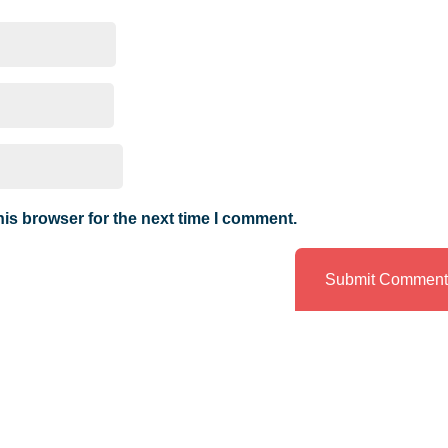
his browser for the next time I comment.