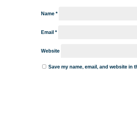
Name
*
Email
*
Website
Save my name, email, and website in t