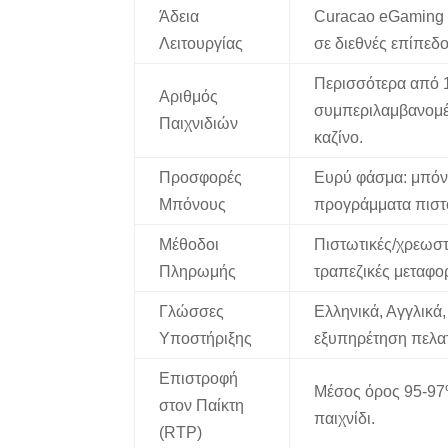
Άδεια
Curacao eGaming (
Λειτουργίας
σε διεθνές επίπεδο
Περισσότερα από 1
Αριθμός
συμπεριλαμβανομέν
Παιχνιδιών
καζίνο.
Προσφορές
Ευρύ φάσμα: μπόν
Μπόνους
προγράμματα πιστό
Μέθοδοι
Πιστωτικές/χρεωστικ
Πληρωμής
τραπεζικές μεταφορ
Γλώσσες
Ελληνικά, Αγγλικά,
Υποστήριξης
εξυπηρέτηση πελα
Επιστροφή
Μέσος όρος 95-97%
στον Παίκτη
παιχνίδι.
(RTP)