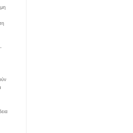
ήμη
ση
-
ούν
α
δεια