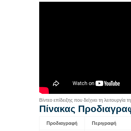
Βίντεο επίδειξης που δείχνει τη λειτουργία
Πίνακας Προδιαγρ
Προδιαγραφή
Περιγραφή