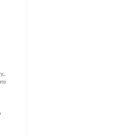
ης,
ατα
ο