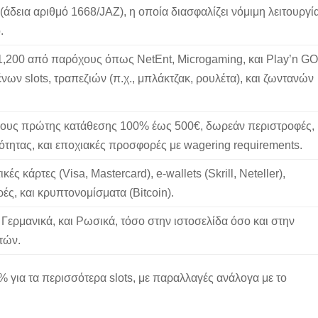
άδεια αριθμό 1668/JAZ), η οποία διασφαλίζει νόμιμη λειτουργί
.
,200 από παρόχους όπως NetEnt, Microgaming, και Play’n GO
ων slots, τραπεζιών (π.χ., μπλάκτζακ, ρουλέτα), και ζωντανών
ους πρώτης κατάθεσης 100% έως 500€, δωρεάν περιστροφές,
τητας, και εποχιακές προσφορές με wagering requirements.
ές κάρτες (Visa, Mastercard), e-wallets (Skrill, Neteller),
ές, και κρυπτονομίσματα (Bitcoin).
 Γερμανικά, και Ρωσικά, τόσο στην ιστοσελίδα όσο και στην
τών.
 για τα περισσότερα slots, με παραλλαγές ανάλογα με το