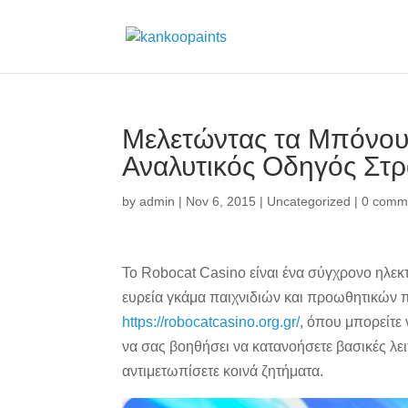
Μελετώντας τα Μπόνου
Αναλυτικός Οδηγός Στρ
by
admin
|
Nov 6, 2015
|
Uncategorized
|
0 comm
Το Robocat Casino είναι ένα σύγχρονο ηλεκ
ευρεία γκάμα παιχνιδιών και προωθητικών π
https://robocatcasino.org.gr/
, όπου μπορείτε 
να σας βοηθήσει να κατανοήσετε βασικές λει
αντιμετωπίσετε κοινά ζητήματα.