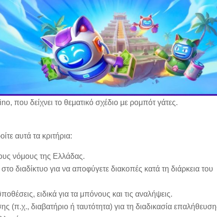
no, που δείχνει το θεματικό σχέδιο με ρομπότ γάτες.
οίτε αυτά τα κριτήρια:
ους νόμους της Ελλάδας.
το διαδίκτυο για να αποφύγετε διακοπές κατά τη διάρκεια του
οθέσεις, ειδικά για τα μπόνους και τις αναλήψεις.
 (π.χ., διαβατήριο ή ταυτότητα) για τη διαδικασία επαλήθευση